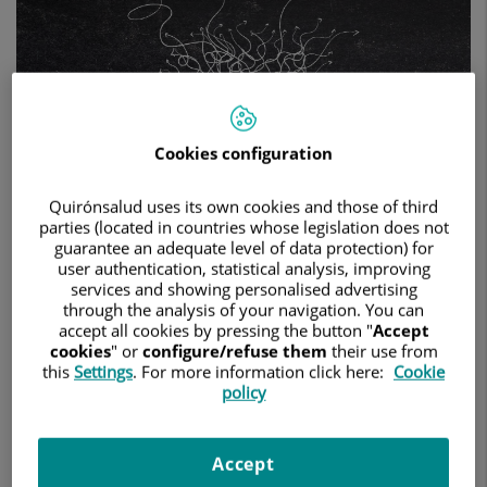
suplementos
ni
de
la
realización
de
ejercicios
Cookies configuration
milagrosos
Quirónsalud uses its own cookies and those of third
parties (located in countries whose legislation does not
guarantee an adequate level of data protection) for
20 de febrero de 2026
user authentication, statistical analysis, improving
services and showing personalised advertising
HOSPITAL QUIRÓNSALUD SAN JOSÉ
NEUROLOGÍA
through the analysis of your navigation. You can
accept all cookies by pressing the button "
Accept
La ciencia demuestra que el cerebro se cuida con hábitos,
cookies
" or
configure/refuse them
their use from
no con modas, que pequeños cambios sostenidos en el
this
Settings
. For more information click here:
Cookie
tiempo tienen gran impacto y que nunca es tarde para
policy
empezar a cuidar tu cerebro, asegura la Dra. Lucía Vidorreta.
anuncios con
En los últimos años proliferan en internet
Accept
promesas de suplementos "para la memoria"
-según