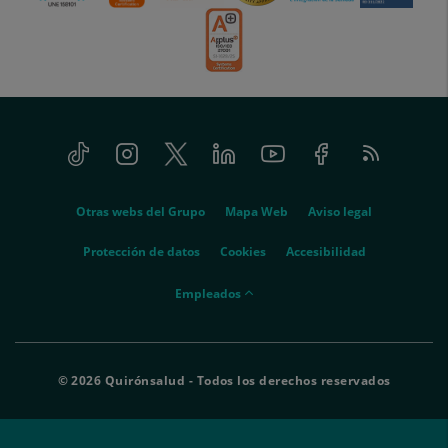
Tiktok
Instagram
Twitter
Linkedin
Youtube
Facebook
Feed
menu-
RSS
social
menu-
Otras webs del Grupo
Mapa Web
Aviso legal
legal
Protección de datos
Cookies
Accesibilidad
menu-
Empleados
empleados
© 2026 Quirónsalud - Todos los derechos reservados