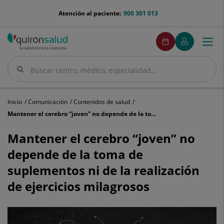
Saltar al contenido
menu-
Atención al paciente:
900 301 013
telefono
menuPedirCita
Pedir
Mi
Togg
Menú
cita
Quirónsalud
navi
Buscar
Buscar
Inicio
Comunicación
Contenidos de salud
Mantener el cerebro “joven” no depende de la toma de suplementos ni de la realización de ejercicios milagrosos
Mantener
el
Mantener el cerebro “joven” no
cerebro
depende de la toma de
“joven”
no
suplementos ni de la realización
depende
de ejercicios milagrosos
de
la
toma
de