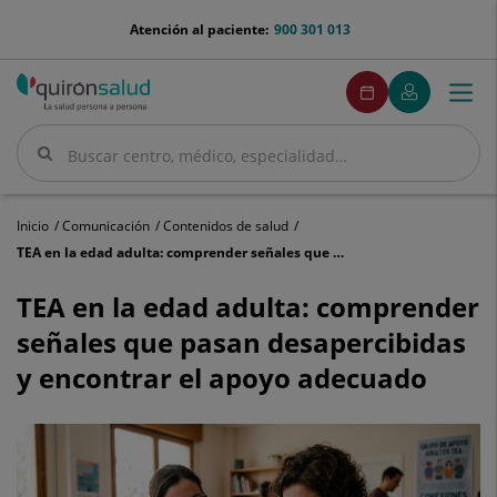
Saltar al contenido
menu-
Atención al paciente:
900 301 013
telefono
menuPedirCita
Pedir
Mi
Togg
Menú
cita
Quirónsalud
navi
Buscar
Buscar
Inicio
Comunicación
Contenidos de salud
TEA en la edad adulta: comprender señales que pasan desapercibidas y encontrar el apoyo adecuado
TEA
en
TEA en la edad adulta: comprender
la
señales que pasan desapercibidas
edad
adulta:
y encontrar el apoyo adecuado
comprender
señales
que
pasan
desapercibidas