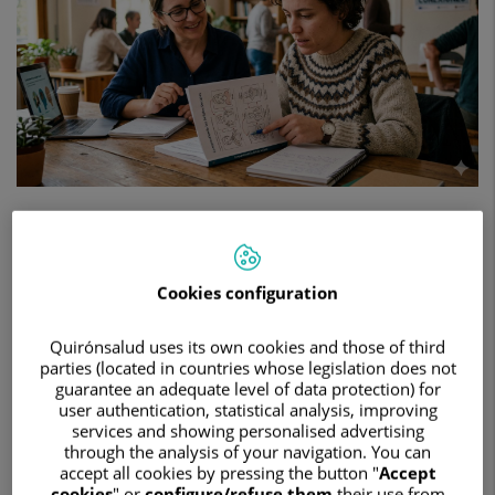
y
encontrar
el
apoyo
adecuado
13 de abril de 2026
HOSPITAL UNIVERSITARI GENERAL DE CATALUNYA
Cookies configuration
PSIQUIATRÍA DEL NIÑO Y ADOLESCENTE
Quirónsalud uses its own cookies and those of third
El Síndrome de Asperger, es una realidad que a menudo pasa
parties (located in countries whose legislation does not
desapercibida. Hay personas que llegan a la edad adulta sin
guarantee an adequate level of data protection) for
un diagnóstico, pese a llevar años sintiendo que ciertas
user authentication, statistical analysis, improving
services and showing personalised advertising
situaciones sociales, laborales o sensoriales les exigen un
through the analysis of your navigation. You can
esfuerzo desproporcionado, como si la vida cotidiana les
accept all cookies by pressing the button "
Accept
pidiera un plus de adaptación que otras personas no
cookies
" or
configure/refuse them
their use from