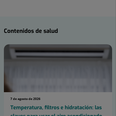
a
en
en
Twitter
Facebook
Linkedin
Contenidos
de
Contenidos de salud
salud
7 de agosto de 2026
Temperatura, filtros e hidratación: las