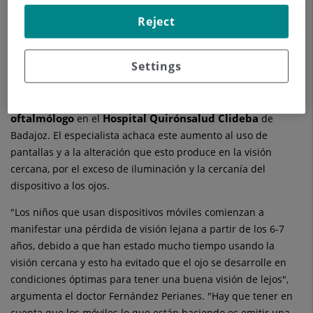
visual es uno de los que más preocupa debido al notable
Reject
aumento de menores con defectos de refracción como la
miopía.
Settings
"Estamos viendo un incremento importante, casi hasta el
menores de edad con miopía
doble, del número de
",
doctor Francisco Javier Fernández Perianes
explica el
,
oftalmólogo
Hospital Quirónsalud Clideba
en el
de
Badajoz. El especialista achaca este aumento al uso de
pantallas y a la alteración que esto produce en la visión
cercana, por el exceso de iluminación y la cercanía del
dispositivo a los ojos.
"Los niños que usan dispositivos móviles comienzan a
manifestar una pérdida de visión lejana a partir de los 6-7
años, debido a que han estado mucho tiempo usando la
visión cercana y esto ha evitado que el ojo se desarrolle en
condiciones óptimas para tener una buena visión de lejos",
argumenta el doctor Fernández Perianes. "Hay que tener en
cuenta que los móviles lo que están haciendo es emitir una