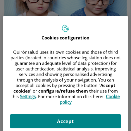
casos
de
miopía
en
menores
de
edad
Cookies configuration
Quirónsalud uses its own cookies and those of third
parties (located in countries whose legislation does not
guarantee an adequate level of data protection) for
14 de abril de 2025
user authentication, statistical analysis, improving
services and showing personalised advertising
HOSPITAL QUIRÓNSALUD CLIDEBA
OFTALMOLOGÍA
through the analysis of your navigation. You can
accept all cookies by pressing the button "
Accept
El doctor Fernández Perianes, oftalmólogo en el Hospital
cookies
" or
configure/refuse them
their use from
Quirónsalud Clideba, recuerda que el uso de pantallas
this
Settings
. For more information click here:
Cookie
móviles impide el correcto desarrollo del aparato visual
policy
Badajoz, 14 de abril.
El uso de dispositivos móviles entre los
menores de edad puede llegar a generar un impacto negativo
en aspectos relacionados con su salud, sueño, sociabilización
Accept
y desarrollo. Entre todos estos efectos adversos, la salud