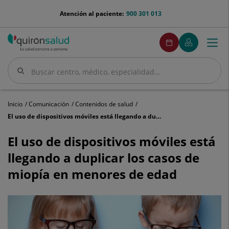
Saltar al contenido
menu-
Atención al paciente:
900 301 013
telefono
menuPedirCita
Pedir
Mi
Togg
Menú
cita
Quirónsalud
navi
Buscar
Buscar
Inicio
Comunicación
Contenidos de salud
El uso de dispositivos móviles está llegando a duplicar los casos de miopía en menores de edad
El
uso
El uso de dispositivos móviles está
de
llegando a duplicar los casos de
dispositivos
móviles
miopía en menores de edad
está
llegando
a
duplicar
los