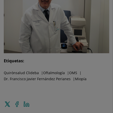
Etiquetas:
Quirónsalud Clideba
Oftalmología
OMS
Dr. Francisco Javier Fernández Perianes
Miopía
Enviar
Compartir
Compartir
a
en
en