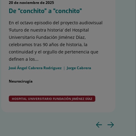
20 de noviembre de 2025
De “conchito” a “conchito”
En el octavo episodio del proyecto audiovisual
‘Futuro de nuestra historia’ del Hospital
Universitario Fundación Jiménez Díaz,
celebramos tras 90 años de historia, la
continuidad y el orgullo de pertenencia que
definen a los...
José Ángel Cabrera Rodriguez
Jorge Cabrera
Neurocirugía
HOSPITAL UNIVERSITARIO FUNDACIÓN JIMÉNEZ DÍAZ
Diapos
Diap