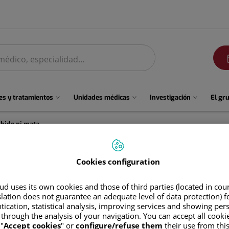
men
s y tratamientos
Unidades médicas
Investigación
El gr
No. La vasectomía no acaba con la libido ni mata el deseo
 con la libido ni mata el dese
Cookies configuration
d uses its own cookies and those of third parties (located in co
slation does not guarantee an adequate level of data protection) f
tication, statistical analysis, improving services and showing per
 through the analysis of your navigation. You can accept all cooki
tomía, una cifra muy por debajo de países como Francia o Reino U
"
Accept cookies
" or
configure/refuse them
their use from thi