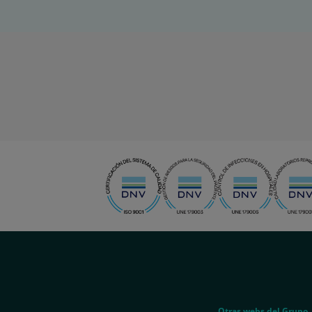
menu-
social
menu-
Otras webs del Grupo