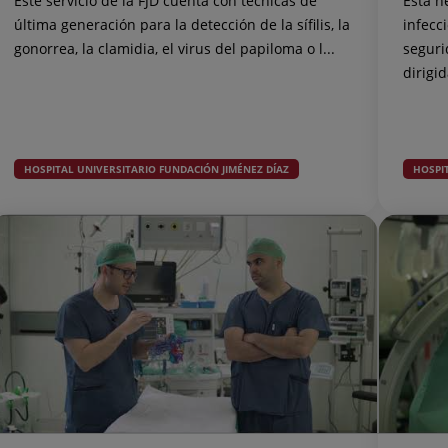
Este servicio de la FJD cuenta con técnicas de
Esta h
última generación para la detección de la sífilis, la
infecc
gonorrea, la clamidia, el virus del papiloma o l...
seguri
dirigid
HOSPITAL UNIVERSITARIO FUNDACIÓN JIMÉNEZ DÍAZ
HOSPI