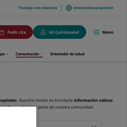
menuTop
Trabaja con nosotros
International patient
uPedirCita
Menú
Pedir cita
Mi Quirónsalud
Toggle
navigation
upo
Comunicación
Orientador de salud
ospitales
. Nuestra misión es brindarte
información valiosa
ionales
que forman parte de nuestra comunidad.