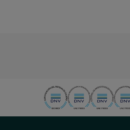
<<
< a