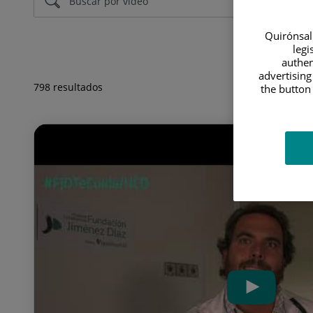
Quirónsalu
legi
authen
advertising
798 resultados
the button 
Vídeos