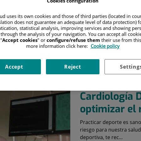
Cookies configuration
d uses its own cookies and those of third parties (located in co
Buscar
Limpiar búsqueda
slation does not guarantee an adequate level of data protection) f
tication, statistical analysis, improving services and showing per
 through the analysis of your navigation. You can accept all cooki
"
Accept cookies
" or
configure/refuse them
their use from thi
more information click here:
Cookie policy
Accept
Reject
Setting
2 de octubre de 2019
#FJDTeCuida
Cardiología 
optimizar el
Practicar deporte es san
riesgo para nuestra salud
deportiva, te rec...