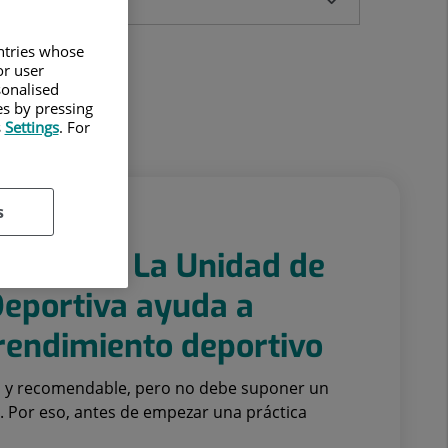
untries whose
or user
sonalised
es by pressing
s
Settings
. For
s
 Deporte La Unidad de
Deportiva ayuda a
 rendimiento deportivo
o y recomendable, pero no debe suponer un
. Por eso, antes de empezar una práctica