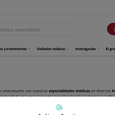
men
s y tratamientos
Unidades médicas
Investigación
El gr
os relacionados con nuestras
especialidades médicas
en diversos
h
irónsalud
, así como compartir
experiencias de pacientes y profes