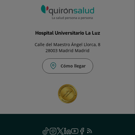
Hospital Universitario La Luz
Calle del Maestro Ángel Llorca, 8
28003 Madrid Madrid
Cómo llegar
Correo
Fax:
electrónico:
91
info.laluz@quironsalud.es
533
41
27
Social
TikTok
Este
Instagram
Este
Twitter
Este
Linkedin
Este
Youtube
Este
Facebook
Este
Feed
Este