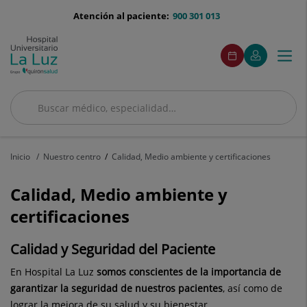
Saltar al contenido
menu-
Atención al paciente:
900 301 013
telefono
menu
Este
Este
Pedir
Mi
Togg
Menú
enlace
enlace
acceso
cita
Quirónsalud
se
se
navi
abrirá
abrirá
en
en
una
una
Buscar
ventana
ventana
Buscar
nueva.
nueva.
Inicio
Nuestro centro
Calidad, Medio ambiente y certificaciones
Calidad, Medio ambiente y
certificaciones
Calidad y Seguridad del Paciente
En Hospital La Luz
somos conscientes de la importancia de
garantizar la seguridad de nuestros pacientes
, así como de
lograr la mejora de su salud y su bienestar.