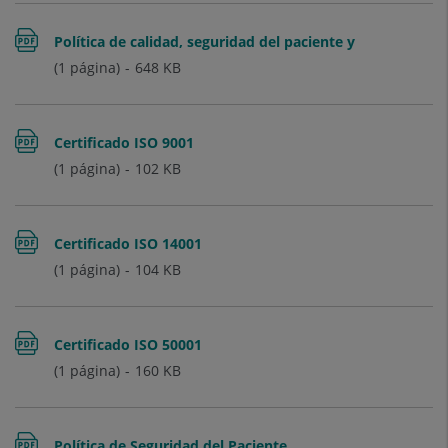
Política de calidad, seguridad del paciente y
(1 página)
648
KB
prevención y control de la infección de
Quironsalud
Certificado ISO 9001
(1 página)
102
KB
Certificado ISO 14001
(1 página)
104
KB
Certificado ISO 50001
(1 página)
160
KB
Política de Seguridad del Paciente