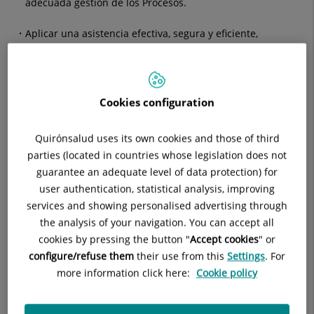
adecuada gestión de los Procesos.
Aplicar una asistencia efectiva, segura y eficiente,
considerando al paciente como un todo, y manteniendo un
estricto respeto a su dignidad personal.
Cookies configuration
ACCESIBILIDAD
Ofrecemos una cobertura mayor en cuanto a cartera de
Quirónsalud uses its own cookies and those of third
servicios, calidad y flexibilidad de horarios.
parties (located in countries whose legislation does not
guarantee an adequate level of data protection) for
user authentication, statistical analysis, improving
ADAPTABILIDAD
services and showing personalised advertising through
Somos nosotros, todos los profesionales que trabajamos en
the analysis of your navigation. You can accept all
Hospital La Luz, quienes nos adaptamos a nuestros pacientes,
cookies by pressing the button "
Accept cookies
" or
ofreciéndole una atención integral y acompañada en todos
configure/refuse them
their use from this
Settings
. For
sus procesos, destinando los recursos necesarios de la forma
more information click here:
Cookie policy
más eficaz, efectiva y adecuada al estado del conocimiento en
cada momento.