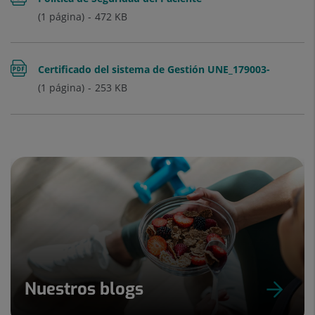
(1 página)
472
KB
Certificado del sistema de Gestión UNE_179003-
(1 página)
253
KB
LA LUZ-ESP-
Nuestros blogs