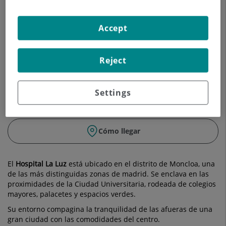
Accept
Reject
Settings
Leaflet
| Tiles ©
OpenStreetMap
contributors. Geocoding ©
OSM Nominatim
Cómo llegar
El
Hospital La Luz
está ubicado en el distrito de Moncloa, una
de las más distinguidas zonas de madrid. Se enclava en las
proximidades de la Ciudad Universitaria, rodeada de colegios
mayores, palacetes y espacios verdes.
Su entorno compagina la tranquilidad de las afueras de una
gran ciudad con las comodidades del centro.