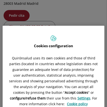
28003 Madrid Madrid
Pedir cita
Citas - 91 453 03 03 Ext. 3
Cookies configuration
¿Cómo llegar al centro?
Quirónsalud uses its own cookies and those of third
Saltar
parties (located in countries whose legislation does not
+
mapa
guarantee an adequate level of data protection) for
−
user authentication, statistical analysis, improving
services and showing personalised advertising through
the analysis of your navigation. You can accept all
cookies by pressing the button "
Accept cookies
" or
configure/refuse them
their use from this
Settings
. For
more information click here:
Cookie policy