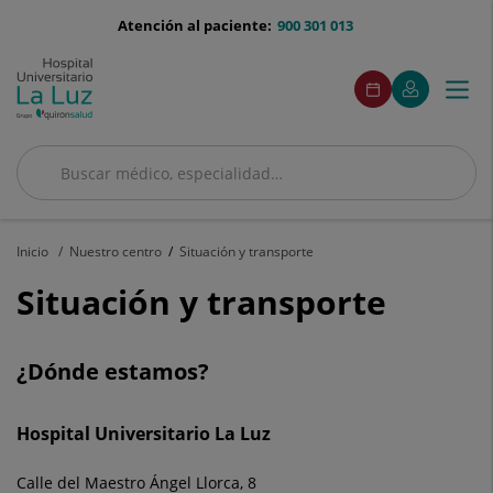
Saltar al contenido
menu-
Atención al paciente:
900 301 013
telefono
menu
Este
Este
Pedir
Mi
Togg
Menú
enlace
enlace
acceso
cita
Quirónsalud
se
se
navi
abrirá
abrirá
en
en
una
una
Buscar
ventana
ventana
Buscar
nueva.
nueva.
Inicio
Nuestro centro
Situación y transporte
Situación y transporte
¿Dónde estamos?
Hospital Universitario La Luz
Calle del Maestro Ángel Llorca, 8