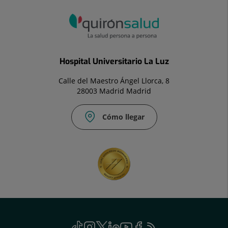
Hospital Universitario La Luz
Calle del Maestro Ángel Llorca, 8
28003 Madrid Madrid
Cómo llegar
Correo
Fax:
electrónico:
91
info.laluz@quironsalud.es
533
41
27
Social
TikTok
Este
Instagram
Este
Twitter
Este
Linkedin
Este
Youtube
Este
Facebook
Este
Feed
Este