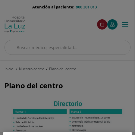
Saltar al contenido
menu-
Atención al paciente:
900 301 013
telefono
menu
Este
Este
Pedir
Mi
Togg
Menú
enlace
enlace
acceso
cita
Quirónsalud
se
se
navi
abrirá
abrirá
en
en
una
una
Buscar
ventana
ventana
Buscar
nueva.
nueva.
Inicio
Nuestro centro
Plano del centro
Plano del centro