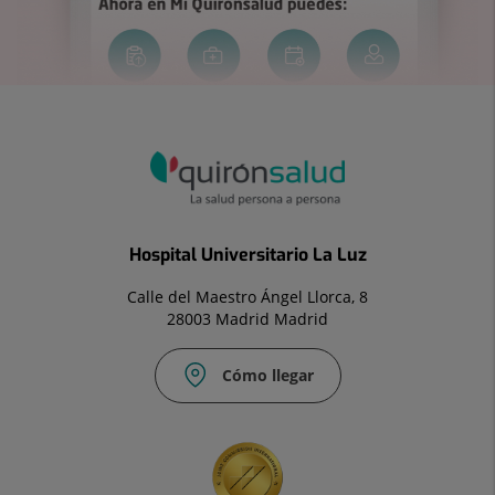
Hospital Universitario La Luz
Calle del Maestro Ángel Llorca, 8
28003 Madrid Madrid
Cómo llegar
Correo
Fax:
electrónico:
91
info.laluz@quironsalud.es
533
41