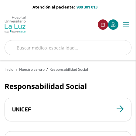
Saltar al contenido
menu-
Atención al paciente:
900 301 013
telefono
menu
Este
Este
Pedir
Mi
Togg
Menú
enlace
enlace
acceso
cita
Quirónsalud
se
se
navi
abrirá
abrirá
en
en
una
una
Buscar
ventana
ventana
Buscar
nueva.
nueva.
Inicio
Nuestro centro
Responsabilidad Social
Responsabilidad Social
UNICEF