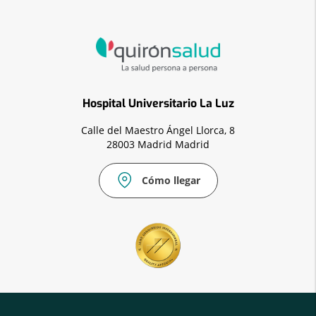
Hospital Universitario La Luz
Calle del Maestro Ángel Llorca, 8
28003 Madrid Madrid
Cómo llegar
Correo
Fax:
electrónico:
91
info.laluz@quironsalud.es
533
41
27