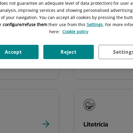
 does not guarantee an adequate level of data protection) for user a
Consultas Extern
l analysis, improving services and showing personalised advertisin
 of your navigation. You can accept all cookies by pressing the butt
or
configure/refuse them
their use from this
Settings
. For more info
here:
Cookie policy
Accept
Reject
Setting
Hall y exteriores
Litotricia