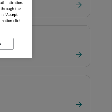
uthentication,
as
g through the
on "
Accept
rmation click
s