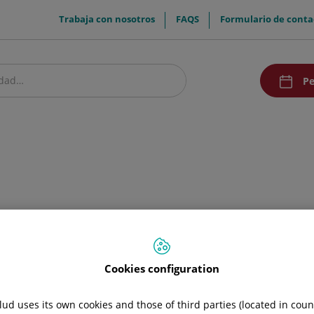
menuTop
Trabaja con nosotros
FAQS
Formulario de conta
menu
Pe
acceso
estro centro
Pacientes y visitantes
Investigación
Comunicación
Doc
ultimedia
Cookies configuration
ud uses its own cookies and those of third parties (located in cou