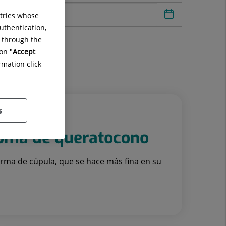
Seleccionar fe
ntries whose
uthentication,
g through the
on "
Accept
rmation click
s
toma de queratocono
forma de cúpula, que se hace más fina en su