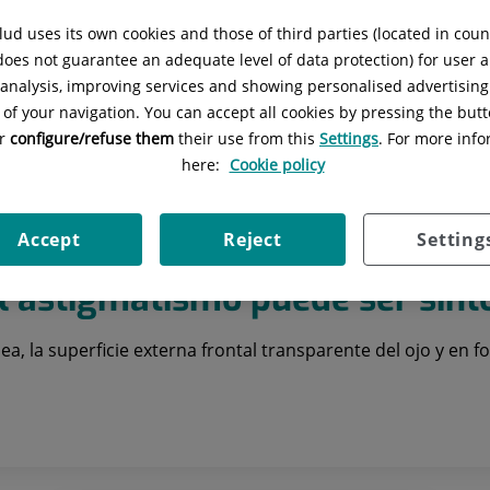
Seleccionar fecha
ud uses its own cookies and those of third parties (located in cou
 does not guarantee an adequate level of data protection) for user a
l analysis, improving services and showing personalised advertisin
Buscar
Limpiar búsqueda
 of your navigation. You can accept all cookies by pressing the butt
or
configure/refuse them
their use from this
Settings
. For more info
here:
Cookie policy
Accept
Reject
Setting
l astigmatismo puede ser sín
ea, la superficie externa frontal transparente del ojo y en 