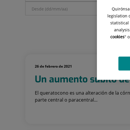
Quirónsal
legislation
statistica
analysis
cookies
" 
26 de febrero de 2021
Un aumento súbito de
El queratocono es una alteración de la córn
parte central o paracentral...