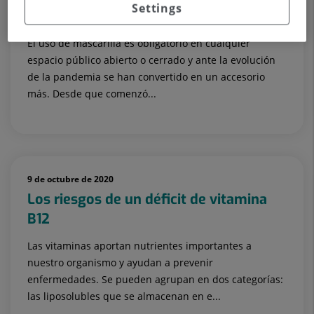
Settings
Uso de mascarillas y cuidado facial
El uso de mascarilla es obligatorio en cualquier
espacio público abierto o cerrado y ante la evolución
de la pandemia se han convertido en un accesorio
más. Desde que comenzó...
9 de octubre de 2020
Los riesgos de un déficit de vitamina
B12
Las vitaminas aportan nutrientes importantes a
nuestro organismo y ayudan a prevenir
enfermedades. Se pueden agrupan en dos categorías:
las liposolubles que se almacenan en e...