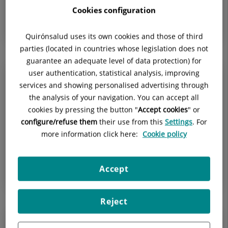
el sistema inmunológico del paciente alérgico
Cookies configuration
reacciona de forma exagerada ante...
Quirónsalud uses its own cookies and those of third
parties (located in countries whose legislation does not
guarantee an adequate level of data protection) for
user authentication, statistical analysis, improving
14 de octubre de 2020
services and showing personalised advertising through
Mejorar los niveles de vitamina D con
the analysis of your navigation. You can accept all
una buena alimentación
cookies by pressing the button "
Accept cookies
" or
configure/refuse them
their use from this
Settings
. For
El confinamiento por la crisis sanitaria mundial del
more information click here:
Cookie policy
coronavirus redujo la posibilidad de realizar
actividades al aire libre o de simplemente estar
expuestos al sol. El estar...
Accept
Reject
13 de octubre de 2020