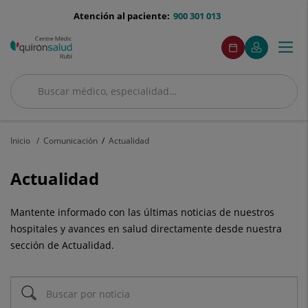
Saltar al contenido
menu-
Atención al paciente:
900 301 013
telefono
menuAcceso
Este
Este
Pedir
Mi
Togg
Menú
enlace
enlace
cita
Quirónsalud
se
se
navi
abrirá
abrirá
en
en
Buscar
una
una
Buscar
ventana
ventana
nueva.
nueva.
Inicio
Comunicación
Actualidad
Actualidad
Mantente informado con las últimas noticias de nuestros
hospitales y avances en salud directamente desde nuestra
sección de Actualidad.