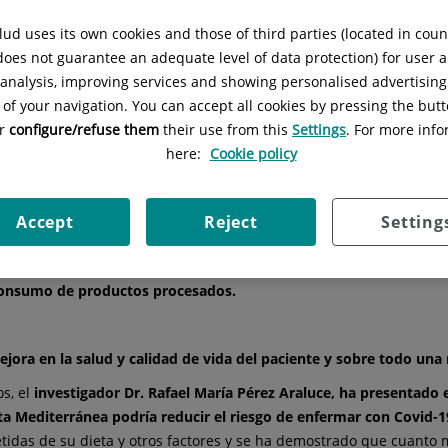
 a los países que la llevan a cabo frente a la pandemia, mi opinión
ud uses its own cookies and those of third parties (located in cou
 does not guarantee an adequate level of data protection) for user a
acerca de nuestra
dieta mediterránea
, se han demostrado
diferent
l analysis, improving services and showing personalised advertisin
fibra y prebióticos han disminuido los parámetros
 of your navigation. You can accept all cookies by pressing the butt
or
configure/refuse them
their use from this
Settings
. For more info
here:
Cookie policy
anto del sistema inmune.
Accept
Reject
Setting
consumo de productos procesados.
jora en la salud y calidad de vida del paciente y sobre todo una
s, el
investigador Dr. Rafael María Pérez Araluce, ha presentado 
a Mediterránea podría reducir el riesgo de enfermar con Covid-1
das de su dieta y otros factores y se ha demostrado que cuanto m