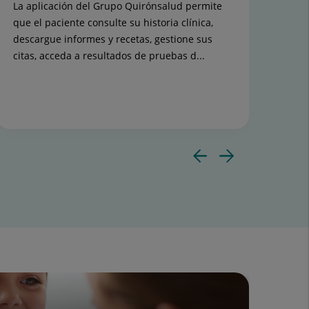
La aplicación del Grupo Quirónsalud permite
Est
que el paciente consulte su historia clínica,
niño
descargue informes y recetas, gestione sus
citas, acceda a resultados de pruebas d...
Diaposit
Diapos
anterior
siguie