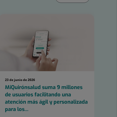
23 de junio de 2026
10 d
MiQuirónsalud suma 9 millones
Qu
de usuarios facilitando una
co
atención más ágil y personalizada
pa
para los...
Foo