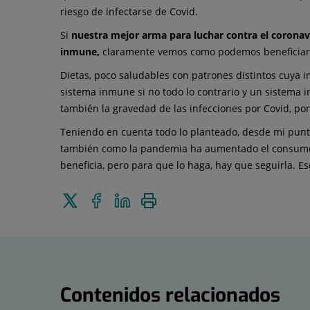
riesgo de infectarse de Covid.
Si
nuestra mejor arma para luchar contra el corona
inmune,
claramente vemos como podemos beneficiarno
Dietas, poco saludables con patrones distintos cuya
sistema inmune si no todo lo contrario y un sistema i
también la gravedad de las infecciones por Covid, por 
Teniendo en cuenta todo lo planteado, desde mi punt
también como la pandemia ha aumentado el consumo de
beneficia, pero para que lo haga, hay que seguirla. E
Enviar
Compartir
Compartir
Imprimir
a
en
en
Twitter
Facebook
Linkedin
Contenidos relacionados