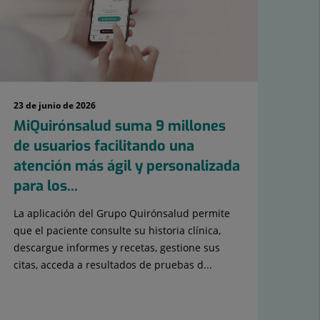
23 de junio de 2026
10 d
MiQuirónsalud suma 9 millones
Qu
de usuarios facilitando una
co
atención más ágil y personalizada
pa
para los...
Foo
La aplicación del Grupo Quirónsalud permite
Est
que el paciente consulte su historia clínica,
niño
descargue informes y recetas, gestione sus
citas, acceda a resultados de pruebas d...