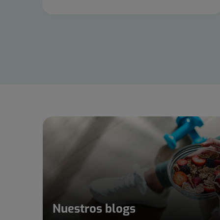
Diapositiva
1
de
15
Nuestros blogs