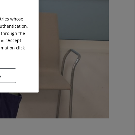
ntries whose
uthentication,
g through the
on "
Accept
rmation click
s