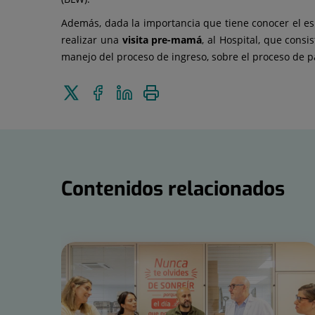
Además, dada la importancia que tiene conocer el esp
realizar una
visita pre-mamá
, al Hospital, que consi
manejo del proceso de ingreso, sobre el proceso de pa
Enviar
Compartir
Compartir
Imprimir
a
en
en
Twitter
Facebook
Linkedin
Contenidos relacionados
Número
de
diapositivas:
15