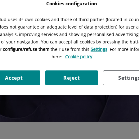
Cookies configuration
ud uses its own cookies and those of third parties (located in cou
 does not guarantee an adequate level of data protection) for user a
l analysis, improving services and showing personalised advertisin
 of your navigation. You can accept all cookies by pressing the butt
or
configure/refuse them
their use from this
Settings
. For more info
here:
Cookie policy
Accept
Reject
Setting