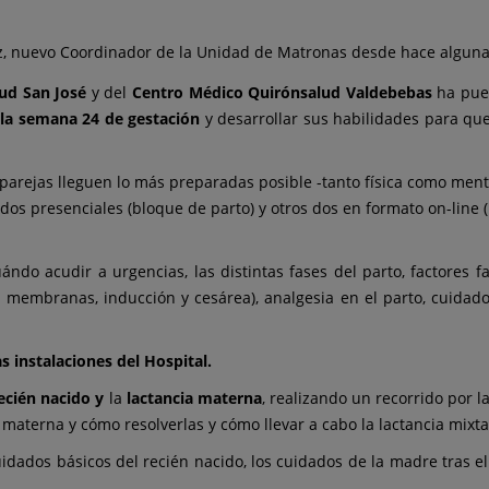
ez, nuevo Coordinador de la Unidad de Matronas desde hace algun
ud San José
y del
Centro Médico Quirónsalud Valdebebas
ha pue
 la semana 24 de gestación
y desarrollar sus habilidades para que
 parejas lleguen lo más preparadas posible -tanto física como m
 dos presenciales (bloque de parto) y otros dos en formato on-line 
do acudir a urgencias, las distintas fases del parto, factores fa
e membranas, inducción y cesárea), analgesia en el parto, cuidad
las instalaciones del Hospital.
ecién nacido y
la
lactancia materna
, realizando un recorrido por
 materna y cómo resolverlas y cómo llevar a cabo la lactancia mixta
uidados básicos del recién nacido, los cuidados de la madre tras e