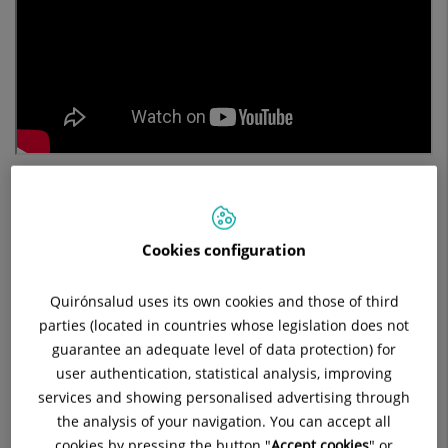
" ‘Estoy embarazada, me dicen que todo va bien …, pero no
siento como se supone que debería. Tampoco estoy
disfrutando del embarazo como esa etapa bonita que todo el
Cookies configuration
mundo describe’. Esta frase, repetida por muchas mujeres en
consulta, refleja una realidad más común de lo que
imaginamos:
no todos los embarazos se viven con felicidad
Quirónsalud uses its own cookies and those of third
constante. A veces hay dudas, ansiedad, tristeza, miedo o
parties (located in countries whose legislation does not
una sensación de desconexión
difícil de explicar. Y eso no
guarantee an adequate level of data protection) for
significa que se esté haciendo algo mal, significa estar
user authentication, statistical analysis, improving
viviendo un proceso de cambio complejo", afirma
Juan Luis
services and showing personalised advertising through
Barroso Benito
,
psicólogo sanitario
del
Hospital Quirónsalud
the analysis of your navigation. You can accept all
San José
.
cookies by pressing the button "
Accept cookies
" or