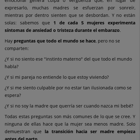
emocional genera culpa o vergüenza que, en lugar de
expresarlo, muchas madres se esfuerzan por sonreír,
mientras por dentro sienten que se desbordan.
Y no están
solas: sabemos que
1 de cada 5 mujeres experimenta
síntomas de ansiedad o tristeza durante el embarazo
.
Hay
preguntas que todo el mundo se hace
, pero no se
comparten:
¿Y si no siento ese "instinto materno" del que todo el mundo
habla?
¿Y si mi pareja no entiende lo que estoy viviendo?
¿Y si me siento culpable por no estar tan ilusionada como se
espera?
¿Y si no soy la madre que querría ser cuando nazca mi bebé?
Todas estas preguntas son más comunes de lo que se cree. Y
ninguna de ellas hace que la mujer sea menos madre. Solo
demuestran que
la transición hacia ser madre empieza
antes del parto
.