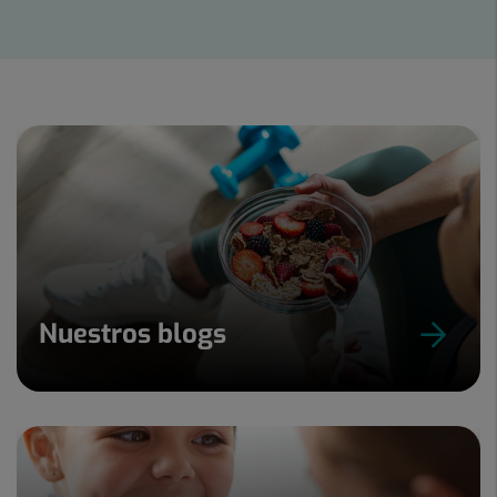
Diapositiva
1
de
15
Nuestros blogs