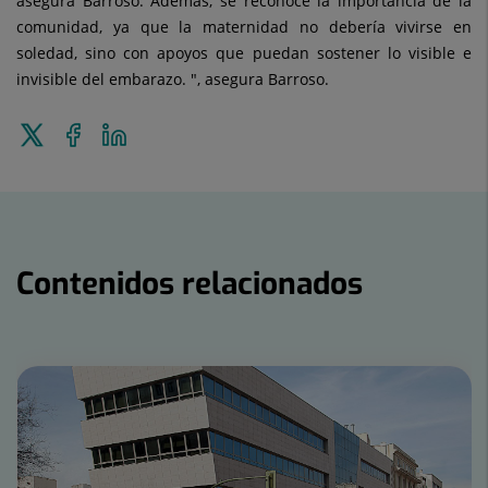
asegura Barroso. Además, se reconoce la importancia de la
comunidad, ya que la maternidad no debería vivirse en
soledad, sino con apoyos que puedan sostener lo visible e
invisible del embarazo. ", asegura Barroso.
Enviar
Compartir
Compartir
a
en
en
Twitter
Facebook
Linkedin
Contenidos relacionados
Número
de
diapositivas:
15