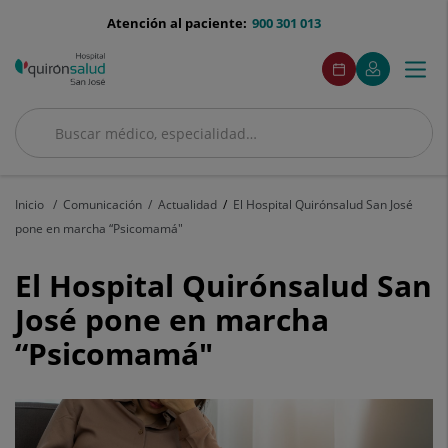
Saltar al contenido
menu-
Atención al paciente:
900 301 013
telefono
menuAcceso
Este
Este
Pedir
Mi
Togg
Menú
enlace
enlace
cita
Quirónsalud
se
se
navi
abrirá
abrirá
en
en
Buscar
una
una
Buscar
ventana
ventana
nueva.
nueva.
Inicio
Comunicación
Actualidad
El Hospital Quirónsalud San José
pone en marcha “Psicomamá"
El
El Hospital Quirónsalud San
Hospital
José pone en marcha
“Psicomamá"
Quirónsalud
San
José