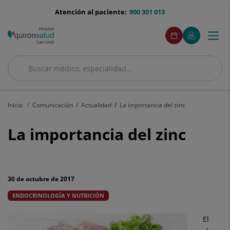
Saltar al contenido
menu-
Atención al paciente:
900 301 013
telefono
menuAcceso
Este
Este
Pedir
Mi
Togg
Menú
enlace
enlace
cita
Quirónsalud
se
se
navi
abrirá
abrirá
en
en
Buscar
una
una
Buscar
ventana
ventana
nueva.
nueva.
Inicio
Comunicación
Actualidad
La importancia del zinc
La
La importancia del zinc
importancia
del
30 de octubre de 2017
zinc
ENDOCRINOLOGÍA Y NUTRICIÓN
El