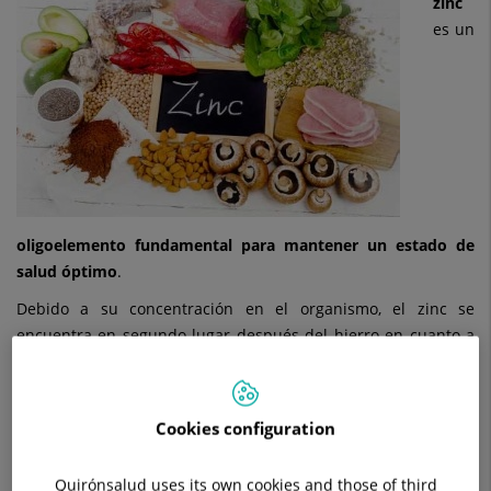
zinc
es un
oligoelemento fundamental para mantener un estado de
salud óptimo
.
Debido a su concentración en el organismo, el zinc se
encuentra en segundo lugar después del hierro en cuanto a
la cantidad de oligoelementos presentes.
El zinc
se encuentra en las células por todo el organismo
,
manteniendo funciones estructurales en tejidos y células.
Cookies configuration
Participa en la división y el crecimiento de las células, en la
cicatrización de heridas…
Quirónsalud uses its own cookies and those of third