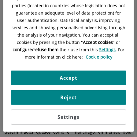
parties (located in countries whose legislation does not
Es
fundamental para que el sistema inmunitario
, nuestro
guarantee an adequate level of data protection) for
sistema de defensa,
funcione correctamente
.
user authentication, statistical analysis, improving
Además, interviene en funciones enzimáticas, interviene
services and showing personalised advertising through
regulando la transcripción genética, síntesis y
the analysis of your navigation. You can accept all
almacenamiento de insulina, síntesis de neurotransmisores.
cookies by pressing the button "
Accept cookies
" or
El zinc también es
necesario para los sentidos del olfato y
configure/refuse them
their use from this
Settings
. For
del gusto
. Durante el embarazo, la lactancia y la niñez, el
more information click here:
Cookie policy
cuerpo necesita zinc para crecer y desarrollarse
apropiadamente.
Accept
Un
déficit de este mineral
puede traer
graves consecuencias
como un retraso en el crecimiento y en el desarrollo,
deficiencias en el sistema inmune, deficiencias cognitivas…
Reject
¿Dónde podemos obtener este mineral?
Settings
Las
principales fuentes alimentarias
son: los crustáceos y
moluscos, carnes rojas, legumbres, frutos secos y
determinados quesos como el manchego, emmental, bola,