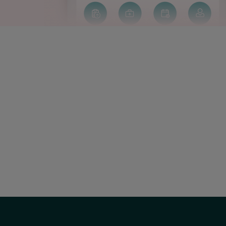
Correo
electrónico:
info.sjo@quironsalud.es
Social