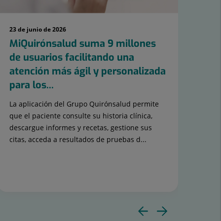
23 de junio de 2026
10 d
MiQuirónsalud suma 9 millones
Qu
de usuarios facilitando una
co
atención más ágil y personalizada
pa
para los...
Foo
La aplicación del Grupo Quirónsalud permite
Est
que el paciente consulte su historia clínica,
niño
descargue informes y recetas, gestione sus
citas, acceda a resultados de pruebas d...
Diaposit
Diapos