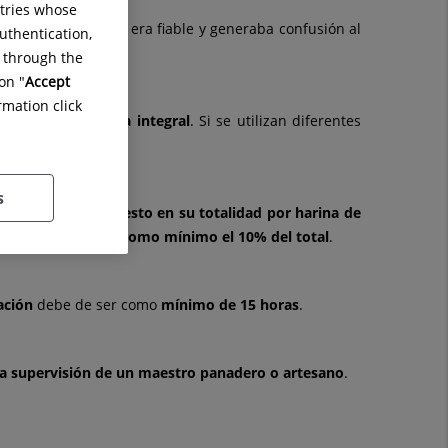
ntries whose
quetado no siempre era fiable y generaba confusión al
uthentication,
g through the
on "
Accept
rmation click
vamente con harina integral
. Si se utilizan diferentes
de ellas.
s
debe estar compuesto en su totalidad por harina de
llas debe suponer como mínimo el 10% del total
.
ación
debe de ser como
mínimo de 15 horas
.
la supervisión de un maestro panadero o artesano
.