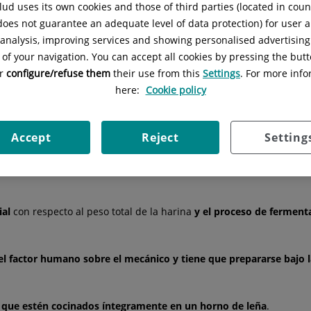
ud uses its own cookies and those of third parties (located in cou
a
1 de julio
entra en vigor la
nueva ley del pan;
hasta ahora, el eti
 does not guarantee an adequate level of data protection) for user a
or sobre el tipo de harina, el modo de elaboración…
l analysis, improving services and showing personalised advertisin
 of your navigation. You can accept all cookies by pressing the butt
gral
or
configure/refuse them
their use from this
Settings
. For more info
que tenga la etiqueta
integral tiene que estar elaborado exclusi
here:
Cookie policy
 harinas debe de estar especificado el % que representa cada una 
centeno y multicereal
Accept
Reject
Setting
o sucede con el pan de centeno, para utilizar esta denominación
n de llevar
al menos 3 tipos de harinas diferentes
y
cada una de e
ial
con respecto al peso total de la harina
y el proceso de ferment
el factor humano sobre el mecánico y tiene que prepararse bajo 
 que estén cocinados íntegramente en un horno de leña
.