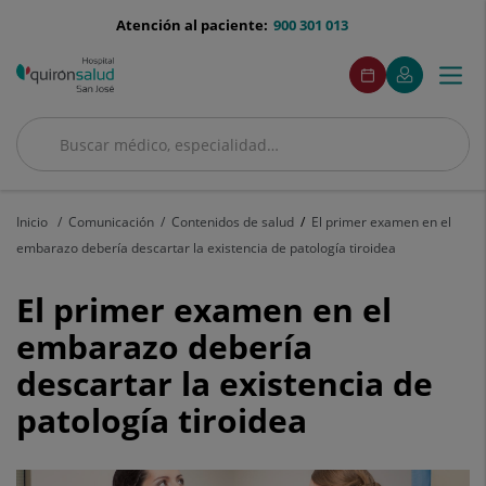
Saltar al contenido
menu-
Atención al paciente:
900 301 013
telefono
menuAcceso
Este
Este
Pedir
Mi
Togg
Menú
enlace
enlace
cita
Quirónsalud
se
se
navi
abrirá
abrirá
en
en
Buscar
una
una
Buscar
ventana
ventana
nueva.
nueva.
Inicio
Comunicación
Contenidos de salud
El primer examen en el
embarazo debería descartar la existencia de patología tiroidea
El
El primer examen en el
primer
embarazo debería
descartar la existencia de
examen
patología tiroidea
en
el