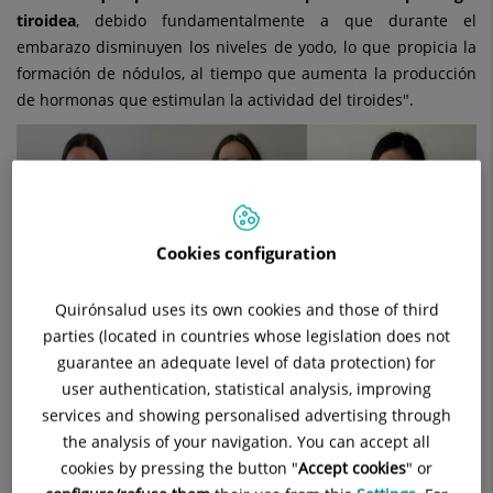
tiroidea
, debido fundamentalmente a que durante el
embarazo disminuyen los niveles de yodo, lo que propicia la
formación de nódulos, al tiempo que aumenta la producción
de hormonas que estimulan la actividad del tiroides".
Cookies configuration
Quirónsalud uses its own cookies and those of third
parties (located in countries whose legislation does not
guarantee an adequate level of data protection) for
Las
principales patologías de la función tiroidea asociadas al
user authentication, statistical analysis, improving
embarazo
son:
services and showing personalised advertising through
the analysis of your navigation. You can accept all
Hipotiroidismo
: se calcula que afecta en torno al 0,5%
cookies by pressing the button "
Accept cookies
" or
de los embarazos. Los principales riesgos asociados son