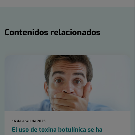
Twitter
Facebook
Linkedin
Contenidos relacionados
Número
de
diapositivas:
15
16 de abril de 2025
El uso de toxina botulínica se ha