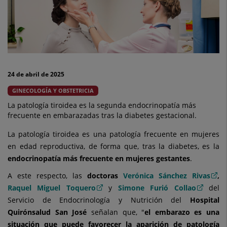
embarazo
debería
descartar
la
24 de abril de 2025
existencia
GINECOLOGÍA Y OBSTETRICIA
de
La patología tiroidea es la segunda endocrinopatía más
frecuente en embarazadas tras la diabetes gestacional.
patología
La patología tiroidea es una patología frecuente en mujeres
tiroidea
en edad reproductiva, de forma que, tras la diabetes, es la
endocrinopatía más frecuente en mujeres gestantes
.
A este respecto, las
doctoras
Verónica Sánchez Rivas
,
Raquel Miguel Toquero
y
Simone Furió Collao
del
Servicio de Endocrinología y Nutrición del
Hospital
Quirónsalud San José
señalan que, "
el embarazo es una
situación que puede favorecer la aparición de patología