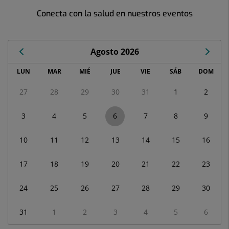
Conecta con la salud en nuestros eventos
Agosto 2026
Calendario
LUN
MAR
MIÉ
JUE
VIE
SÁB
DOM
de
Eventos
27
28
29
30
31
1
2
correspondiente
a
3
4
5
6
7
8
9
agosto
2026
10
11
12
13
14
15
16
17
18
19
20
21
22
23
24
25
26
27
28
29
30
31
1
2
3
4
5
6