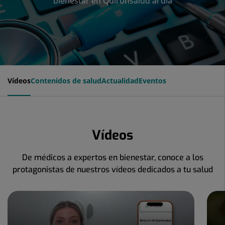
bienestar en Quirónsalud al día
Vídeos
Contenidos de salud
Actualidad
Eventos
Vídeos
De médicos a expertos en bienestar, conoce a los
protagonistas de nuestros vídeos dedicados a tu salud
Número
de
diapositivas: