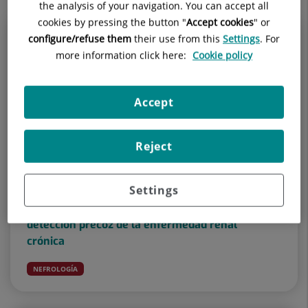
the analysis of your navigation. You can accept all
cookies by pressing the button "
Accept cookies
" or
configure/refuse them
their use from this
Settings
. For
more information click here:
Cookie policy
Accept
Reject
12 de marzo de 2025
Settings
Día Mundial del Riñón: una sencilla analítica
de sangre y de orina es suficiente para la
detección precoz de la enfermedad renal
crónica
NEFROLOGÍA