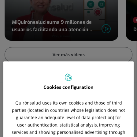
4
MiQuirónsalud suma 9 millones de
usuarios facilitando una atención...
D
Diapositiva
2
Ver más vídeos
de
4
Cookies configuration
Quirónsalud uses its own cookies and those of third
Contenidos de salud
parties (located in countries whose legislation does not
guarantee an adequate level of data protection) for
Conoce tu salud desde todas las perspectivas
user authentication, statistical analysis, improving
services and showing personalised advertising through