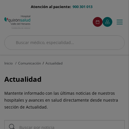
Saltar al contenido
menu-
Atención al paciente:
900 301 013
telefono
menuAcceso
Este
Este
Pedir
Mi
Togg
Menú
enlace
enlace
cita
Quirónsalud
se
se
navi
abrirá
abrirá
en
en
Buscar
una
una
ventana
ventana
Buscar
nueva.
nueva.
Inicio
Comunicación
Actualidad
Actualidad
Mantente informado con las últimas noticias de nuestros
hospitales y avances en salud directamente desde nuestra
sección de Actualidad.