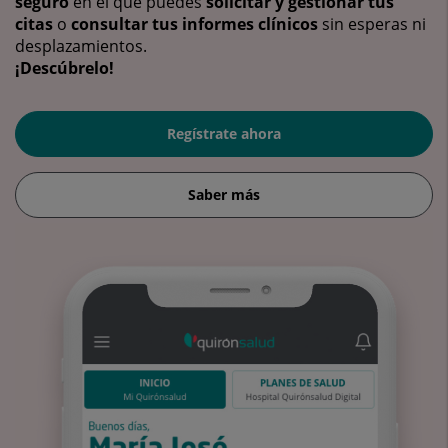
seguro
en el que puedes
solicitar y gestionar tus
citas
o
consultar tus informes clínicos
sin esperas ni
desplazamientos.
¡Descúbrelo!
Regístrate ahora
Saber más