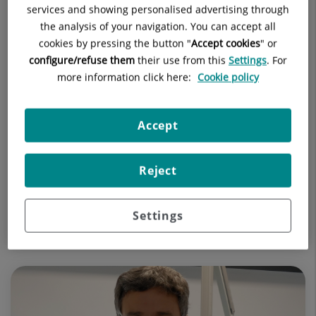
services and showing personalised advertising through
the analysis of your navigation. You can accept all
cookies by pressing the button "
Accept cookies
" or
configure/refuse them
their use from this
Settings
. For
more information click here:
Cookie policy
23 de junio de 2026
Nuevo proyecto para la permanencia
segura del recién nacido con su madre
Accept
cuando sea ingresada en la UCI
Reject
Siempre que las circunstancias clínicas de ambos lo
permitan en condiciones de seguridad.
Settings
MEDICINA INTENSIVA