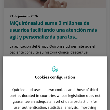
23 de junio de 2026
MiQuirónsalud suma 9 millones de
usuarios facilitando una atención más
ágil y personalizada para los...
La aplicación del Grupo Quirónsalud permite que el
paciente consulte su historia clínica, descargue
informes y recetas, gestione sus citas, acceda a
resultados de pruebas d...
Cookies configuration
Quirónsalud uses its own cookies and those of third
parties (located in countries whose legislation does not
guarantee an adequate level of data protection) for
user authentication, statistical analysis, improving