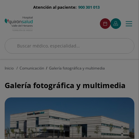
Saltar al contenido
menu-
Atención al paciente:
900 301 013
telefono
menuAcceso
Este
Este
Pedir
Mi
Togg
Menú
enlace
enlace
cita
Quirónsalud
se
se
navi
abrirá
abrirá
en
en
Buscar
una
una
ventana
ventana
Buscar
nueva.
nueva.
Inicio
Comunicación
Galería fotográfica y multimedia
Galería fotográfica y multimedia