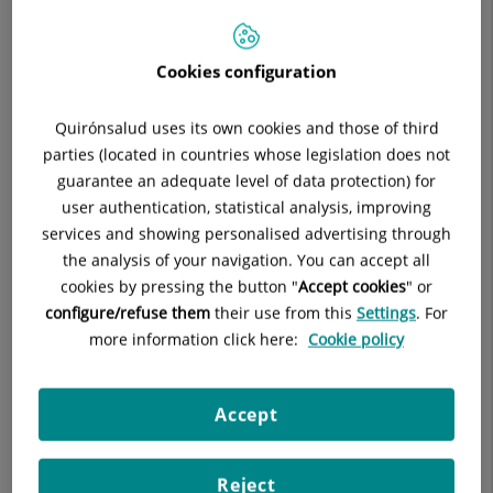
913 333 444
Cookies configuration
Quirónsalud uses its own cookies and those of third
Atención al paciente:
parties (located in countries whose legislation does not
guarantee an adequate level of data protection) for
Si tienes alguna duda como paciente llámanos al:
user authentication, statistical analysis, improving
services and showing personalised advertising through
900 301 013
the analysis of your navigation. You can accept all
cookies by pressing the button "
Accept cookies
" or
configure/refuse them
their use from this
Settings
. For
more information click here:
Cookie policy
Otras formas de contacto
Accept
Dirección:
Avda. de la Constitución, 249
Reject