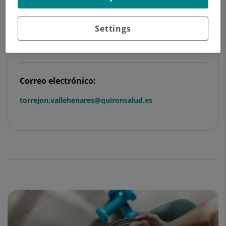
28850 Torrejón de Ardoz Madrid
Settings
Cómo llegar
Correo electrónico:
torrejon.vallehenares@quironsalud.es