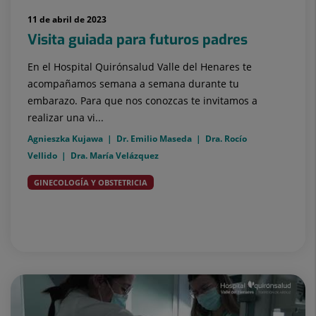
11 de abril de 2023
Visita guiada para futuros padres
En el Hospital Quirónsalud Valle del Henares te
acompañamos semana a semana durante tu
embarazo. Para que nos conozcas te invitamos a
realizar una vi...
Agnieszka Kujawa
Dr. Emilio Maseda
Dra. Rocío
Vellido
Dra. María Velázquez
GINECOLOGÍA Y OBSTETRICIA
Embarazo - Segundo trimestre
Embarazo - Tercer
trimestre
Embarazo - Primer trimestre
Embarazo, parto
y postparto