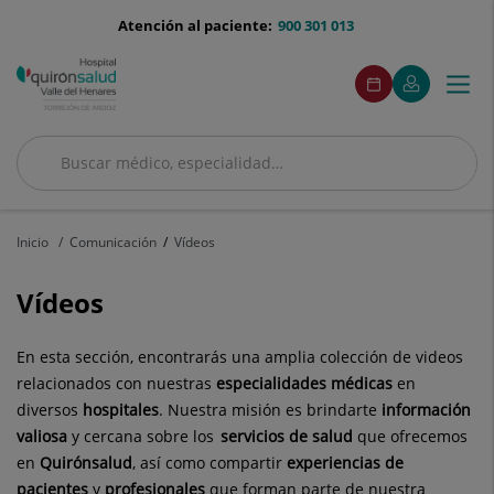
Saltar al contenido
menu-
Atención al paciente:
900 301 013
telefono
menuAcceso
Este
Este
Pedir
Mi
Togg
Menú
enlace
enlace
cita
Quirónsalud
se
se
navi
abrirá
abrirá
en
en
Buscar
una
una
ventana
ventana
Buscar
nueva.
nueva.
Inicio
Comunicación
Vídeos
Vídeos
En esta sección, encontrarás una amplia colección de videos
relacionados con nuestras
especialidades médicas
en
diversos
hospitales
. Nuestra misión es brindarte
información
valiosa
y cercana sobre los
servicios de salud
que ofrecemos
en
Quirónsalud
, así como compartir
experiencias de
pacientes
y
profesionales
que forman parte de nuestra