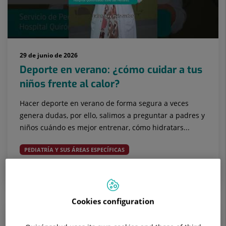
29 de junio de 2026
Deporte en verano: ¿cómo cuidar a tus
niños frente al calor?
Hacer deporte en verano de forma segura a veces
genera dudas, por ello, salimos a preguntar a padres y
niños cuándo es mejor entrenar, cómo hidratars...
PEDIATRÍA Y SUS ÁREAS ESPECÍFICAS
Niños pequeños (3 a 5 años)
Niños mayores (6 a 10
años)
Adolescentes (11 a 14 años)
Cookies configuration