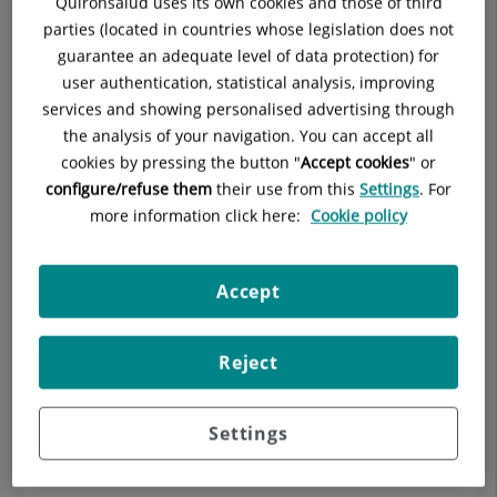
Quirónsalud uses its own cookies and those of third
parties (located in countries whose legislation does not
guarantee an adequate level of data protection) for
user authentication, statistical analysis, improving
services and showing personalised advertising through
the analysis of your navigation. You can accept all
cookies by pressing the button "
Accept cookies
" or
configure/refuse them
their use from this
Settings
. For
more information click here:
Cookie policy
23 de junio de 2026
MiQuirónsalud suma 9 millones de
Accept
usuarios facilitando una atención más
ágil y personalizada
Reject
Cada vez más pacientes quieren acceder a su
información de salud de forma sencilla, segura y sin
Settings
tener que desplazarse al hospital para cada gestión....