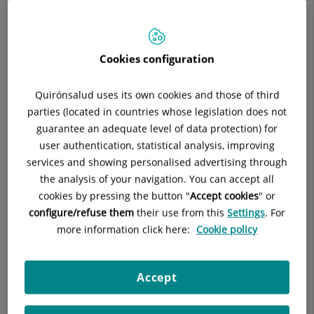
Los gestos de los recién
nacidos, su piel, sus
manitas, esa impronta lo llevan nuestra fotos.
Cookies configuration
Nuestras compañeras, especializadas y formadas en
fotografías de recién nacidos
, pasarán el día después de dar
Quirónsalud uses its own cookies and those of third
a luz para hacer las fotos.
parties (located in countries whose legislation does not
guarantee an adequate level of data protection) for
Recomendamos tener preparado:
user authentication, statistical analysis, improving
Mantita o arrullo.
services and showing personalised advertising through
the analysis of your navigation. You can accept all
Ropa que le quede
cookies by pressing the button "
Accept cookies
" or
ajustada al bebé o un
configure/refuse them
their use from this
Settings
. For
simple cubrepañal.
more information click here:
Cookie policy
Peluche o detalle con su
nombre.
Accept
Accesorios de cabeza (dan mucho juego).