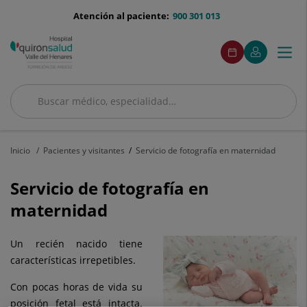
Saltar al contenido
menu-
Atención al paciente:
900 301 013
telefono
menuAcceso
Este
Este
Pedir
Mi
Togg
Menú
enlace
enlace
cita
Quirónsalud
se
se
navi
abrirá
abrirá
en
en
Buscar
una
una
ventana
ventana
Buscar
nueva.
nueva.
Inicio
Pacientes y visitantes
Servicio de fotografía en maternidad
Servicio de fotografía en
maternidad
Un recién nacido tiene
características irrepetibles.
Con pocas horas de vida su
posición fetal está intacta.