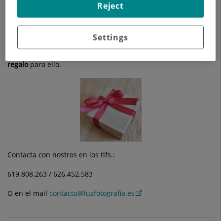
Reject
La sesión transcurre en la propia habitación con vuestra
presencia para poder disfrutar de este momento. Y tendréis
las fotos listas en 24 h. ¿Puede ser más cómodo?
Settings
¿Prefieres que te regalen esta sesión? Disponemos de
tarjeta
regalo
para ello.
Contacta con nostros en los tlfs.:
619.808.263 / 626.452.583
O en el mail
contacto@luzfotografia.es