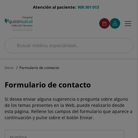
menu-
Atención al paciente:
900 301 013
telefono
menuAcceso
Este
Este
Pedir
Mi
Togg
Menú
enlace
enlace
cita
Quirónsalud
se
se
navi
abrirá
abrirá
en
en
Buscar
una
una
ventana
ventana
Buscar
nueva.
nueva.
Inicio
Formulario de contacto
Formulario de contacto
Si desea enviar alguna sugerencia o pregunta sobre alguno
de los temas presentes en la Web, puede realizarlo desde
esta página. Rellene los campos del formulario que aparece a
continuación y pulse sobre el botón Enviar.
Datos