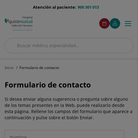
menu-
Atención al paciente:
900 301 013
telefono
menuAcceso
Este
Este
Pedir
Mi
Togg
Menú
enlace
enlace
cita
Quirónsalud
se
se
navi
abrirá
abrirá
en
en
Buscar
una
una
ventana
ventana
Buscar
nueva.
nueva.
Inicio
Formulario de contacto
Formulario de contacto
Si desea enviar alguna sugerencia o pregunta sobre alguno
de los temas presentes en la Web, puede realizarlo desde
esta página. Rellene los campos del formulario que aparece a
continuación y pulse sobre el botón Enviar.
Datos