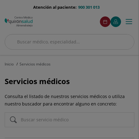
Saltar al contenido
menu-
Atención al paciente:
900 301 013
telefono
Acceso
Este
Este
Pedir
Mi
Togg
Menú
enlace
enlace
cita
Quirónsalud
se
se
navi
abrirá
abrirá
en
en
Buscar
una
una
Buscar
ventana
ventana
nueva.
nueva.
Inicio
Servicios médicos
Servicios médicos
Consulta el listado de nuestros servicios médicos o utiliza
nuestro buscador para encontrar alguno en concreto: