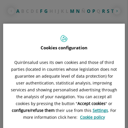
A
B
C
D
E
F
G
H
I
J
K
L
M
N
Ñ
O
P
Q
R
S
T
U
V
A
Cookies configuration
Análisis Clínicos
Quirónsalud uses its own cookies and those of third
Anestesiología y Reanimación
parties (located in countries whose legislation does not
guarantee an adequate level of data protection) for
Aparato Digestivo
user authentication, statistical analysis, improving
F
services and showing personalised advertising through
the analysis of your navigation. You can accept all
cookies by pressing the button "
Accept cookies
" or
Fisioterapia
configure/refuse them
their use from this
Settings
. For
G
more information click here:
Cookie policy