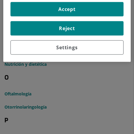
Ginecología, Obstetricia, Unidad Integral de la Mujer
Accept
M
Reject
Medicina Familiar y Comunitaria
N
Settings
Nutrición y dietética
O
Oftalmología
Otorrinolaringología
P