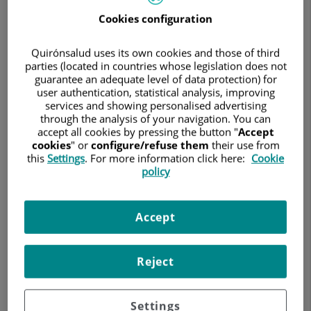
España
en
Cookies configuration
Medicina
Quirónsalud uses its own cookies and those of third
parties (located in countries whose legislation does not
guarantee an adequate level of data protection) for
9 de junio de 2026
user authentication, statistical analysis, improving
services and showing personalised advertising
HOSPITAL UNIVERSITARI GENERAL DE CATALUNYA
NEUMOLOGÍA
through the analysis of your navigation. You can
accept all cookies by pressing the button "
Accept
Antoni Torres
Servicio de Neumología
El doctor
, jefe de
cookies
" or
configure/refuse them
their use from
this
Settings
. For more information click here:
Cookie
del Hospital Universitari General de Catalunya (HUGC)
,
policy
ha sido reconocido como el tercer mejor científico de España
en el área de Medicina, según el prestigioso ranking
internacional elaborado por la plataforma Research.com en
Accept
su edición de 2026.
Este reconocimiento sitúa al especialista no solo entre los
Reject
referentes nacionales en investigación biomédica, sino
también en una posición destacada a nivel global, donde
ocupa el puesto 511 en la clasificación mundial de científicos
Settings