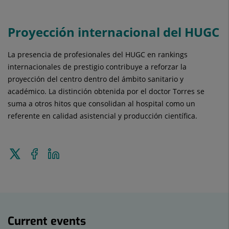
Proyección internacional del HUGC
La presencia de profesionales del HUGC en rankings
internacionales de prestigio contribuye a reforzar la
proyección del centro dentro del ámbito sanitario y
académico. La distinción obtenida por el doctor Torres se
suma a otros hitos que consolidan al hospital como un
referente en calidad asistencial y producción científica.
Tweet
Share
Share
this
on
on
Facebook
Linkedin
Current
events
Current events