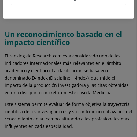
del ámbito médico.
Un reconocimiento basado en el
impacto científico
El ranking de Research.com está considerado uno de los
indicadores internacionales más relevantes en el ámbito
académico y científico. La clasificación se basa en el
denominado D-index (Discipline H-index), que mide el
impacto de la producción investigadora y las citas obtenidas
en una disciplina concreta, en este caso la Medicina.
Este sistema permite evaluar de forma objetiva la trayectoria
científica de los investigadores y su contribución al avance del
conocimiento en su campo, situando a los profesionales más
influyentes en cada especialidad.