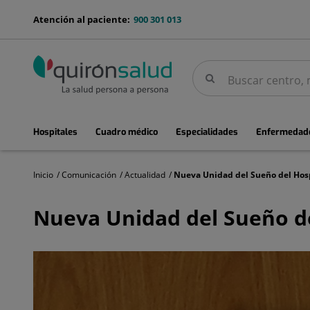
Saltar al contenido
menu-
Atención al paciente:
900 301 013
telefono
Buscar
Buscar
menuPrincipal
Hospitales
Cuadro médico
Especialidades
Enfermedade
Inicio
Comunicación
Actualidad
Nueva
Unidad
Nueva Unidad del Sueño de
del
Sueño
del
Hospital
Quirónsalud
Sur