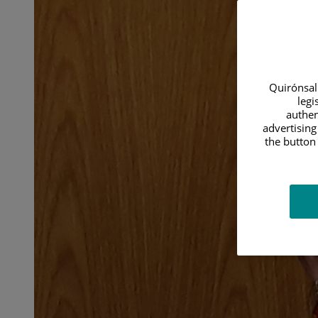
Quirónsalu
legi
authen
advertising
the button 