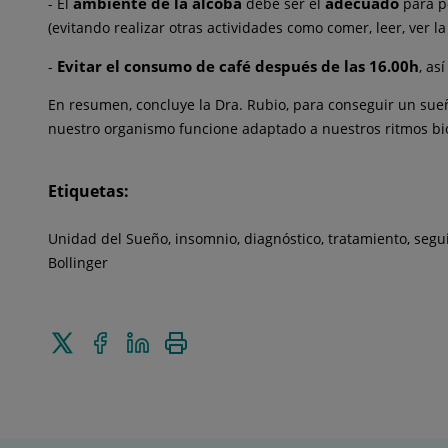
ambiente de la alcoba
adecuado
- El
debe ser el
para po
(evitando realizar otras actividades como comer, leer, ver la T
Evitar el consumo de café después de las 16.00h
-
, as
En resumen, concluye la Dra. Rubio, para conseguir un sueñ
nuestro organismo funcione adaptado a nuestros ritmos bio
Etiquetas:
Unidad del Sueño, insomnio, diagnóstico, tratamiento, segui
Bollinger
Enviar
Compartir
Compartir
Imprimir
a
en
en
Twitter
Facebook
Linkedin