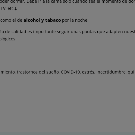
der dormir. Debe ir a la cama solo cuando sea el momento de dorm
V, etc.).
alcohol y tabaco
í como el de
por la noche.
o de calidad es importante seguir unas pautas que adapten nuestro
lógicos.
miento, trastornos del sueño, COVID-19, estrés, incertidumbre, qui