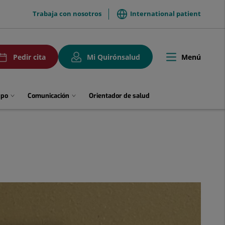
menuTop
Trabaja con nosotros
International patient
uPedirCita
Menú
Pedir cita
Mi Quirónsalud
Toggle
navigation
upo
Comunicación
Orientador de salud