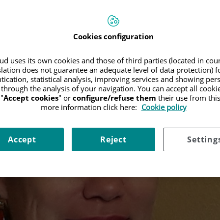
Cookies configuration
d uses its own cookies and those of third parties (located in co
slation does not guarantee an adequate level of data protection) f
tication, statistical analysis, improving services and showing per
 through the analysis of your navigation. You can accept all cooki
"
Accept cookies
" or
configure/refuse them
their use from thi
more information click here:
Cookie policy
Accept
Reject
Setting