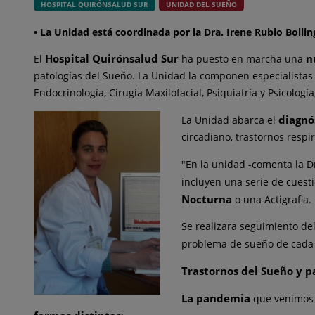
HOSPITAL QUIRÓNSALUD SUR
UNIDAD DEL SUEÑO
• La Unidad está coordinada por la Dra. Irene Rubio Bollin
Hospital Quirónsalud Sur
n
El
ha puesto en marcha una
patologías del Sueño. La Unidad la componen especialistas 
Endocrinología, Cirugía Maxilofacial, Psiquiatría y Psicolo
diagnó
La Unidad abarca el
circadiano, trastornos respi
"En la unidad -comenta la Dr
incluyen una serie de cuest
Nocturna
o una Actigrafia.
Se realizara seguimiento de
problema de sueño de cada 
Trastornos del Sueño y 
La pandemia
que venimos 