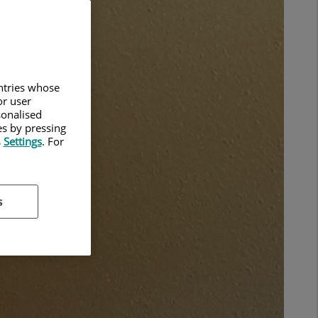
untries whose
or user
sonalised
es by pressing
s
Settings
. For
s