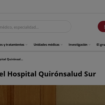
men
s y tratamientos
Unidades médicas
Investigación
El gr
Nueva Unidad del Sueño del Hospital Quirónsalud Sur
l Hospital Quirónsalud Sur