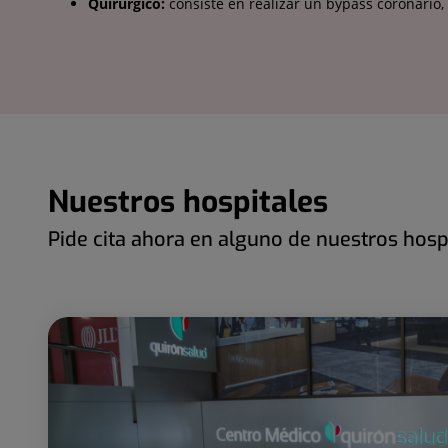
Quirúrgico:
consiste en realizar un bypass coronario,
Nuestros hospitales
Pide cita ahora en alguno de nuestros hosp
Número
Diapositiva
de
1
diapositivas:
de
107
107