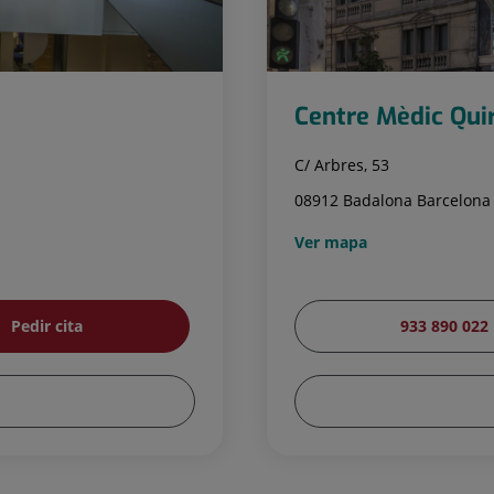
Centre Mèdic Qui
C/ Arbres, 53
08912 Badalona Barcelona
Ver mapa
Pedir cita
933 890 022