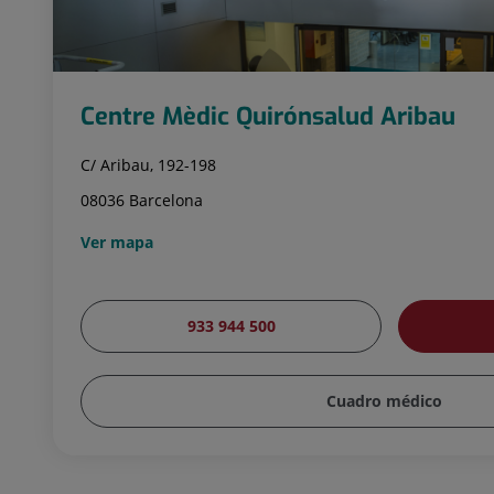
Centre Mèdic Quirónsalud Aribau
C/ Aribau, 192-198
08036 Barcelona
Ver mapa
933 944 500
Cuadro médico