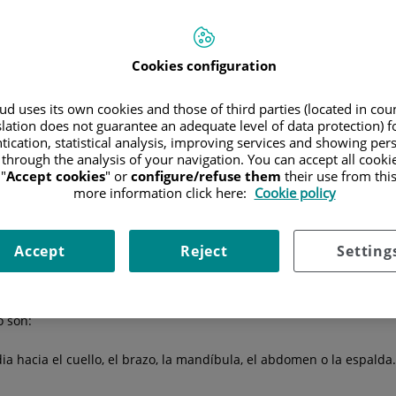
Hospitales
Cuadro médico
Cookies configuration
d uses its own cookies and those of third parties (located in co
slation does not guarantee an adequate level of data protection) f
ca que se produce cuando
el corazón no recibe suficiente sangre
deb
tication, statistical analysis, improving services and showing per
edes internas.
 through the analysis of your navigation. You can accept all cooki
la que las arterias coronarias se taponan parcialmente, un infart
"
Accept cookies
" or
configure/refuse them
their use from thi
more information click here:
Cookie policy
go sanguíneo no se recupera, ya que
las células se mueren
. Por lo 
 vida se ve deteriorada, en la mayoría de los casos pueden retomar
Accept
Reject
Setting
o son:
a hacia el cuello, el brazo, la mandíbula, el abdomen o la espalda.