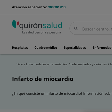
Saltar al contenido
menu-
Atención al paciente:
900 301 013
telefono
Buscar
Buscar
menuPrincipal
Hospitales
Cuadro médico
Especialidades
Enfermedade
Inicio
Enfermedades y tratamientos
Enfermedades y síntomas
I
Infarto de miocardio
Infarto
de
miocardio
¿En qué consiste un infarto de miocardio? Información sobr