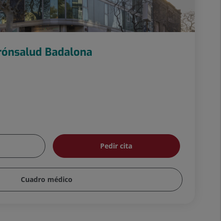
rónsalud Badalona
Pedir cita
Cuadro médico