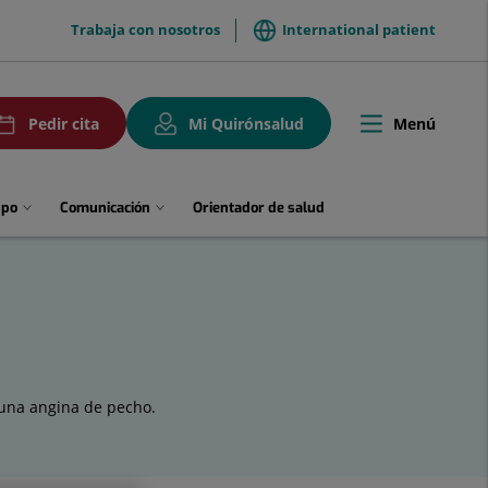
menuTop
Trabaja con nosotros
International patient
uPedirCita
Menú
Pedir cita
Mi Quirónsalud
Toggle
navigation
upo
Comunicación
Orientador de salud
 una angina de pecho.