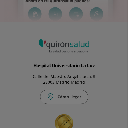
Hospital Universitario La Luz
Calle del Maestro Ángel Llorca, 8
28003 Madrid Madrid
Cómo llegar
Correo
Fax:
electrónico:
91
info.laluz@quironsalud.es
533
41