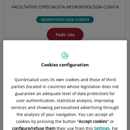
FACULTATIVO ESPECIALISTA NEUROFISIOLOGÍA CLÍNICA
NEUROFISIOLOGÍA CLÍNICA
Pedir cita
Pide cita con este profesional en otros hospitales:
Cookies configuration
Hospital Universitario La Luz
Quirónsalud uses its own cookies and those of third
C/ Maestro Ángel Llorca, 8
parties (located in countries whose legislation does not
28003 Madrid
guarantee an adequate level of data protection) for
user authentication, statistical analysis, improving
914 530 200
services and showing personalised advertising through
the analysis of your navigation. You can accept all
cookies by pressing the button "
Accept cookies
" or
configure/refuse them
their use from this
Settings
. For