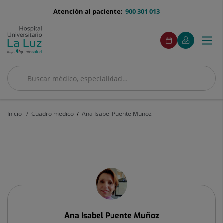
Saltar al contenido
menu-
Atención al paciente:
900 301 013
telefono
menu
Este
Este
Pedir
Mi
Togg
Menú
enlace
enlace
acceso
cita
Quirónsalud
se
se
navi
abrirá
abrirá
en
en
una
una
Buscar
ventana
ventana
Buscar
nueva.
nueva.
Inicio
Cuadro médico
Ana Isabel Puente Muñoz
Ana
Isabel
Puente
Muñoz
Ana Isabel
Puente Muñoz