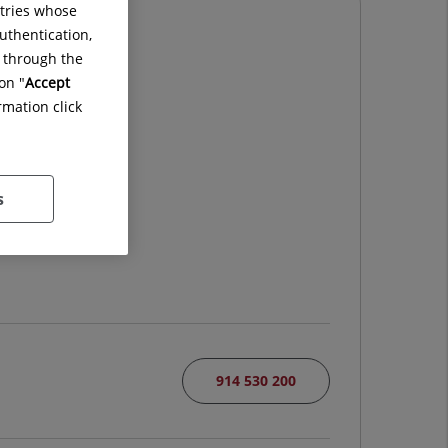
ntries whose
uthentication,
g through the
on "
Accept
rmation click
s
914 530 200