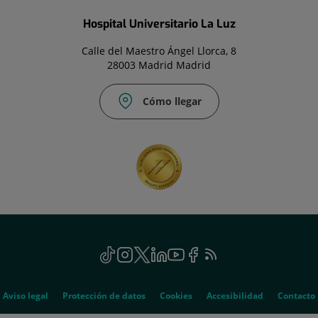
Hospital Universitario La Luz
Calle del Maestro Ángel Llorca, 8
28003 Madrid Madrid
Cómo llegar
TikTok
Este
Instagram
Este
Twitter
Este
Linkedin
Este
Youtube
Este
Facebook
Este
Feed
Este
enlace
enlace
enlace
enlace
enlace
enlace
RSS
enlace
se
se
se
se
se
se
se
abrirá
abrirá
abrirá
abrirá
abrirá
abrirá
abrirá
Aviso legal
Protección de datos
Cookies
Accesibilidad
Contacto
en
en
en
en
en
en
en