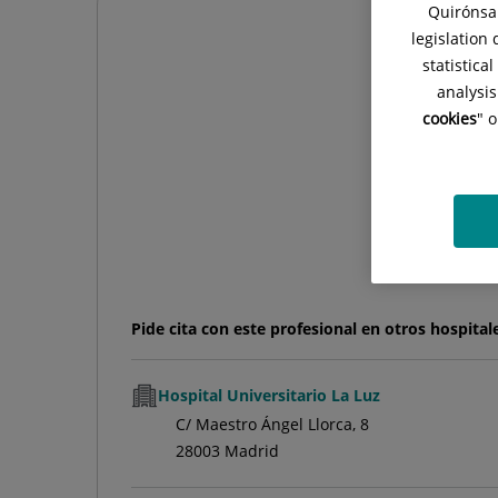
Quirónsal
legislation
statistica
analysis
cookies
" 
Pide cita con este profesional en otros hospital
Hospital Universitario La Luz
C/ Maestro Ángel Llorca, 8
28003 Madrid