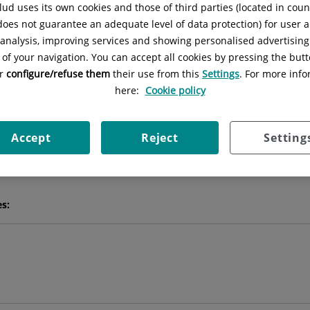
ud uses its own cookies and those of third parties (located in cou
 does not guarantee an adequate level of data protection) for user a
l analysis, improving services and showing personalised advertisin
Carlos
Durán Escribano
 of your navigation. You can accept all cookies by pressing the butt
or
configure/refuse them
their use from this
Settings
. For more info
JEFE/A DE SERVICIO
here:
Cookie policy
CIRUGÍA GENERAL Y DEL APARATO DIGESTIVO
Accept
Reject
Setting
Pedir cita
es: