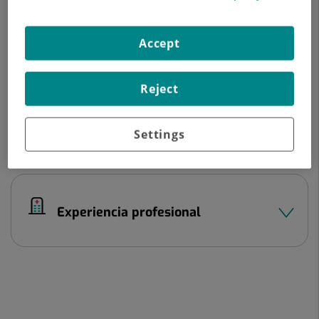
Paseo de la Castellana 259 E
28046 Madrid Madrid
Accept
900 605 055
914 101 200
Reject
Settings
Datos del profesional
Experiencia profesional