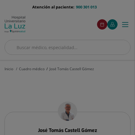
Saltar al contenido
menu-
Atención al paciente:
900 301 013
telefono
menu
Este
Este
Pedir
Mi
Togg
Menú
enlace
enlace
acceso
cita
Quirónsalud
se
se
navi
abrirá
abrirá
en
en
una
una
Buscar
ventana
ventana
Buscar
nueva.
nueva.
Inicio
Cuadro médico
José Tomás Castell Gómez
José
Tomás
Castell
Gómez
José Tomás
Castell Gómez