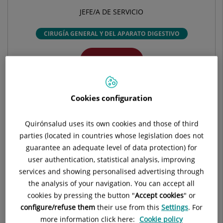
JEFE/A DE SERVICIO
CIRUGÍA GENERAL Y DEL APARATO DIGESTIVO
Pedir cita
Cookies configuration
Pide cita con este profesional en otros hospitales:
Quirónsalud uses its own cookies and those of third
Hospital Universitario La Luz
parties (located in countries whose legislation does not
C/ Maestro Ángel Llorca, 8
guarantee an adequate level of data protection) for
28003 Madrid
user authentication, statistical analysis, improving
services and showing personalised advertising through
914 530 200
the analysis of your navigation. You can accept all
cookies by pressing the button "
Accept cookies
" or
configure/refuse them
their use from this
Settings
. For
more information click here:
Cookie policy
Centro médico-quirúrgico Olympia