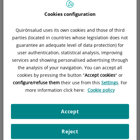
Situación:
Planta 1
Cookies configuration
Teléfono:
914530200
Especialidad:
Aparato Digestivo y Endoscopias
E-mail:
info.laluz@quironsalud.es
Quirónsalud uses its own cookies and those of third
parties (located in countries whose legislation does not
guarantee an adequate level of data protection) for
user authentication, statistical analysis, improving
services and showing personalised advertising through
Descripción
Equipo Médico
Endoscopias
the analysis of your navigation. You can accept all
cookies by pressing the button "
Accept cookies
" or
configure/refuse them
their use from this
Settings
. For
more information click here:
Cookie policy
Hepatología
Accept
Gastroenterología
Reject