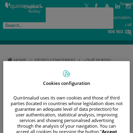
Jump
Jump to content
Language
Search
to
Active
English
selector
content
Language
For more information,
call
900 903 741
HOME
/
DESEO CONCEBIDO
/
¿QUÉ PUEDO
COMER (O NO) PARA QUEDARME EMBARAZADA?
¿QUÉ PUEDO COMER (O NO)
Cookies configuration
PARA QUEDARME
Quirónsalud uses its own cookies and those of third
EMBARAZADA?
parties (located in countries whose legislation does not
guarantee an adequate level of data protection) for
user authentication, statistical analysis, improving
services and showing personalised advertising
through the analysis of your navigation. You can
accept all cookies by pressing the button "
Accept