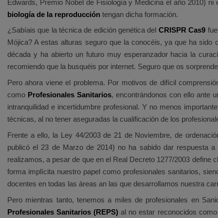
Edwards, Premio Nobel de Fisiología y Medicina el año 2010) ni 
biología de la reproducción
tengan dicha formación.
¿Sabíais que la técnica de edición genética del
CRISPR Cas9
fue
Mójica? A estas alturas seguro que la conocéis, ya que ha sido c
década y ha abierto un futuro muy esperanzador hacia la cura
recomiendo que la busquéis por internet. Seguro que os sorprender
Pero ahora viene el problema. Por motivos de difícil comprensi
como
Profesionales Sanitarios
, encontrándonos con ello ante 
intranquilidad e incertidumbre profesional. Y no menos important
técnicas, al no tener aseguradas la cualificación de los profesional
Frente a ello, la Ley 44/2003 de 21 de Noviembre, de ordenación
publicó el 23 de Marzo de 2014) no ha sabido dar respuesta a 
realizamos, a pesar de que en el Real Decreto 1277/2003 define c
forma implícita nuestro papel como profesionales sanitarios, sien
docentes en todas las áreas an las que desarrollamos nuestra carr
Pero mientras tanto, tenemos a miles de profesionales en San
Profesionales Sanitarios (REPS)
al no estar reconocidos como 