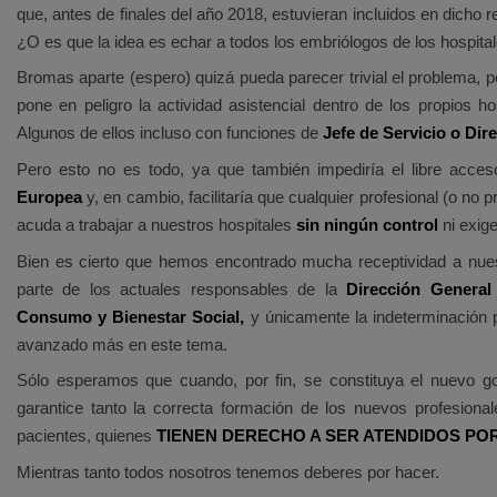
que, antes de finales del año 2018, estuvieran incluidos en dicho
¿O es que la idea es echar a todos los embriólogos de los hospita
Bromas aparte (espero) quizá pueda parecer trivial el problema, p
pone en peligro la actividad asistencial dentro de los propios 
Algunos de ellos incluso con funciones de
Jefe de Servicio o Dir
Pero esto no es todo, ya que también impediría el libre acceso
Europea
y, en cambio, facilitaría que cualquier profesional (o no 
acuda a trabajar a nuestros hospitales
sin ningún control
ni exig
Bien es cierto que hemos encontrado mucha receptividad a nuestr
parte de los actuales responsables de la
Dirección General
Consumo y Bienestar Social,
y únicamente la indeterminación 
avanzado más en este tema.
Sólo esperamos que cuando, por fin, se constituya el nuevo gob
garantice tanto la correcta formación de los nuevos profesiona
pacientes, quienes
TIENEN DERECHO A SER ATENDIDOS PO
Mientras tanto todos nosotros tenemos deberes por hacer.