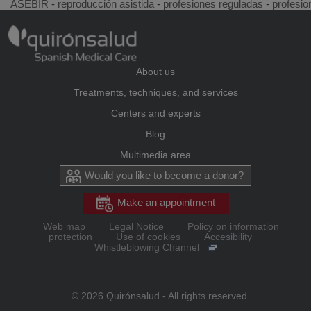
ASEBIR
-
reproducción asistida
-
profesiones reguladas
-
profesio
About us
Treatments, techniques, and services
Centers and experts
Blog
Multimedia area
Would you like to become a donor?
Make an appointment
Web map
Legal Notice
Policy on information
protection
Use of cookies
Accesibility
Whistleblowing Channel
© 2026 Quirónsalud - All rights reserved