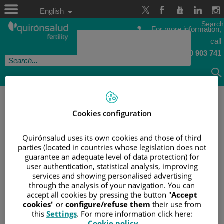
Jump
Language
to
Active
English
selector
content
Language
Search
For more information,
call
900 903 741
HOME
/
DESEO CONCEBIDO
/
(NO) TODO VALE
EN SANIDAD
Cookies configuration
(NO) TODO VALE EN
Quirónsalud uses its own cookies and those of third
parties (located in countries whose legislation does not
SANIDAD
guarantee an adequate level of data protection) for
user authentication, statistical analysis, improving
services and showing personalised advertising
through the analysis of your navigation. You can
accept all cookies by pressing the button "
Accept
cookies
" or
configure/refuse them
their use from
this
Settings
. For more information click here:
21
oct
Cookie policy