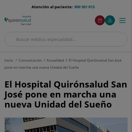
Saltar al contenido
menu-
Atención al paciente:
900 301 013
telefono
menuAcceso
Este
Este
Pedir
Mi
Togg
Menú
enlace
enlace
cita
Quirónsalud
se
se
navi
abrirá
abrirá
en
en
Buscar
una
una
Buscar
ventana
ventana
nueva.
nueva.
Inicio
Comunicación
Actualidad
El Hospital Quirónsalud San José
pone en marcha una nueva Unidad del Sueño
El
El Hospital Quirónsalud San
Hospital
José pone en marcha una
nueva Unidad del Sueño
Quirónsalud
San
José