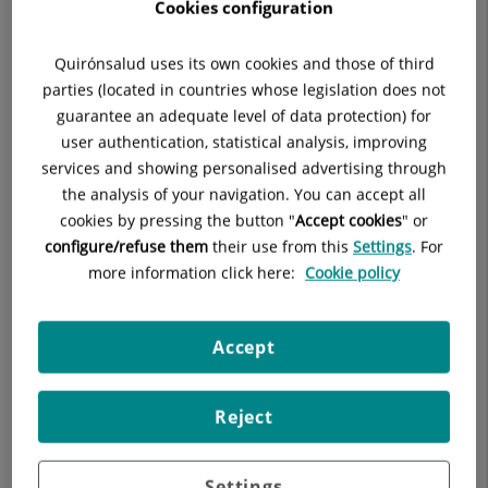
Cookies configuration
Quirónsalud uses its own cookies and those of third
parties (located in countries whose legislation does not
guarantee an adequate level of data protection) for
user authentication, statistical analysis, improving
services and showing personalised advertising through
the analysis of your navigation. You can accept all
cookies by pressing the button "
Accept cookies
" or
configure/refuse them
their use from this
Settings
. For
more information click here:
Cookie policy
Accept
"Sin embargo, a pesar de que
la mayor parte de los
trastornos se puede prevenir o tratar
, identificando si se
Reject
padece un trastorno del sueño o una enfermedad causante
del mismo y en función de ello determinar qué tipo de
intervención requiere, cada vez nos encontramos más
Settings