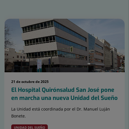
Número
de
diapositivas:
15
21 de octubre de 2025
El Hospital Quirónsalud San José pone
en marcha una nueva Unidad del Sueño
La Unidad está coordinada por el Dr. Manuel Luján
Bonete.
UNIDAD DEL SUEÑO