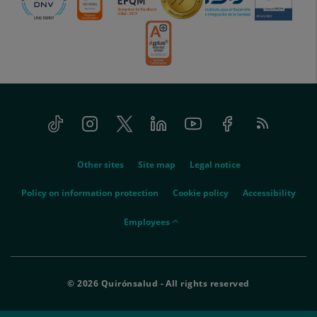
Tiktok
Instagram
Twitter
Linkedin
Youtube
Facebook
Feed
menu-
RSS
social
menu-
Other sites
Site map
Legal notice
legal
Policy on information protection
Cookie policy
Accessibility
menu-
Employees
empleados
© 2026 Quirónsalud - All rights reserved