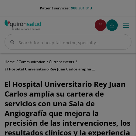
Jump to content
menu-
Patient services:
900 301 013
telefono
menuPedirCita
Make
My
Togg
Menu
an
Quirónsalud
navi
appointment
Search
Search
Home
Communication
Current events
El Hospital Universitario Rey Juan Carlos amplía su cartera de servicios con una Sala de Angiografía que mejora la precisión de las intervenciones, los resultados clínicos y la experiencia del paciente
El
Hospital
El Hospital Universitario Rey Juan
Universitario
Carlos amplía su cartera de
Rey
Juan
servicios con una Sala de
Carlos
Angiografía que mejora la
amplía
su
precisión de las intervenciones, los
cartera
de
resultados clínicos y la experiencia