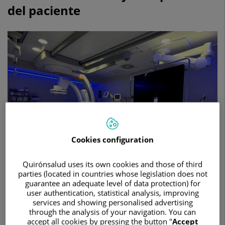
servicios
del paciente
con
una
Sala
de
Angiografía
que
mejora
la
precisión
de
las
intervenciones,
los
Cookies configuration
resultados
clínicos
y
Quirónsalud uses its own cookies and those of third
la
parties (located in countries whose legislation does not
experiencia
guarantee an adequate level of data protection) for
del
user authentication, statistical analysis, improving
paciente
services and showing personalised advertising
13 de mayo de 2024
through the analysis of your navigation. You can
accept all cookies by pressing the button "
Accept
HOSPITAL UNIVERSITARIO REY JUAN CARLOS