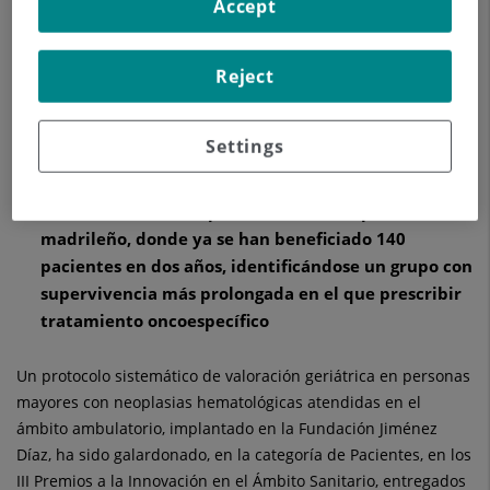
Accept
oncogeriátrica individualizada e integral en
pacientes oncohematológicos de edad avanzada
Reject
permite diseñar pautas individualizadas para que
el paciente afronte su enfermedad con mayor
eficacia, calidad de vida y una menor pérdida
Settings
funcional
La iniciativa está implantada en el hospital
madrileño, donde ya se han beneficiado 140
pacientes en dos años, identificándose un grupo con
supervivencia más prolongada en el que prescribir
tratamiento oncoespecífico
Un protocolo sistemático de valoración geriátrica en personas
mayores con neoplasias hematológicas atendidas en el
ámbito ambulatorio, implantado en la Fundación Jiménez
Díaz, ha sido galardonado, en la categoría de Pacientes, en los
III Premios a la Innovación en el Ámbito Sanitario, entregados