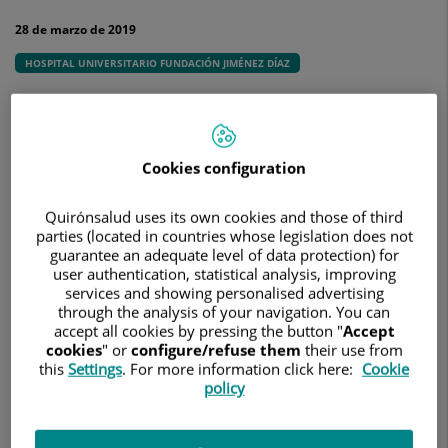
a
la
28 de marzo de 2019
Innovación
en
HOSPITAL UNIVERSITARIO FUNDACIÓN JIMÉNEZ DÍAZ
el
Ámbito
Galardones entregados por la Cátedra Celgene de
Sanitario
Innovación en Salud de la Universidad de Alcalá
en
la
Cookies configuration
categoría
Pacientes
Quirónsalud uses its own cookies and those of third
parties (located in countries whose legislation does not
guarantee an adequate level of data protection) for
user authentication, statistical analysis, improving
services and showing personalised advertising
through the analysis of your navigation. You can
accept all cookies by pressing the button "
Accept
cookies
" or
configure/refuse them
their use from
this
Settings
. For more information click here:
Cookie
policy
El protocolo sistemático de valoración