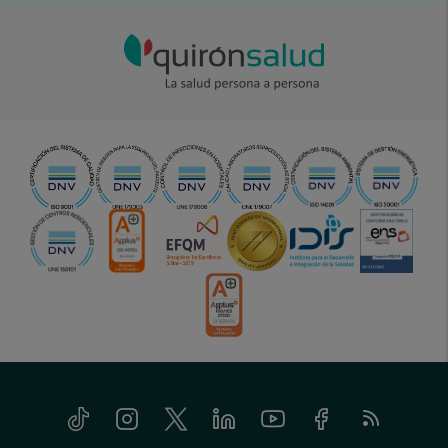
Tiktok
Instagram
Twitter
Linkedin
Youtube
Facebook
Feed
menu-
RSS
social