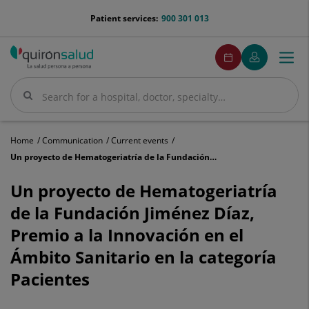
Jump to content
menu-
Patient services:
900 301 013
telefono
menuPedirCita
Make
My
Togg
Menu
an
Quirónsalud
navi
appointment
Search
Search
Home
Communication
Current events
Un proyecto de Hematogeriatría de la Fundación Jiménez Díaz, Premio a la Innovación en el Ámbito Sanitario en la categoría Pacientes
Un
proyecto
Un proyecto de Hematogeriatría
de
de la Fundación Jiménez Díaz,
Hematogeriatría
de
Premio a la Innovación en el
la
Ámbito Sanitario en la categoría
Fundación
Jiménez
Pacientes
Díaz,
Premio