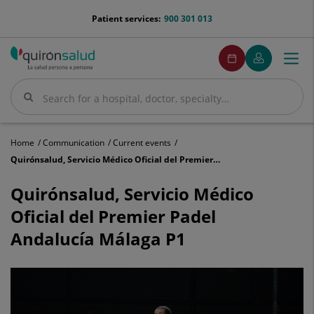
Jump to content
menu-
Patient services:
900 301 013
telefono
menuPedirCita
Make
My
Togg
Menu
an
Quirónsalud
navi
appointment
Search
Search
Home
Communication
Current events
Quirónsalud, Servicio Médico Oficial del Premier Padel Andalucía Málaga P1
Quirónsalud,
Servicio
Quirónsalud, Servicio Médico
Médico
Oficial del Premier Padel
Oficial
del
Andalucía Málaga P1
Premier
Padel
Andalucía
Málaga
P1