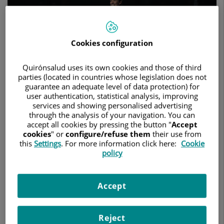
Cookies configuration
Quirónsalud uses its own cookies and those of third
parties (located in countries whose legislation does not
guarantee an adequate level of data protection) for
user authentication, statistical analysis, improving
services and showing personalised advertising
through the analysis of your navigation. You can
2 de julio de 2024
accept all cookies by pressing the button "
Accept
cookies
" or
configure/refuse them
their use from
QUIRÓNSALUD
this
Settings
. For more information click here:
Cookie
policy
El torneo, que se disputa del 6 al 14 de julio en el Palacio de
los Deportes Martín Carpena, reúne a las principales figuras
de este deporte, a nivel nacional e internacional
Accept
El mejor pádel del mundo tiene una cita en Málaga del 6 al 14
de julio con la celebración del Premier Padel Andalucía
Málaga P1. El Palacio de los Deportes Martín Carpena acoge
Reject