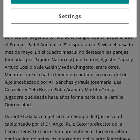
por primera vez una cita de este nivel, en el que participarán
las principales figuras del circuito mundial, tanto femenino
Settings
como masculino, y que contará con los mejores cuidados
gracias a Quirónsalud como Servicio Médico Oficial.
Se trata del segundo torneo de la temporada en España, tras
el Premier Padel Andalucía P2 disputado en Sevilla el pasado
mes de mayo. En el cuadro masculino destacan las parejas
formadas por Paquito Navarro y Juan Lebrón, Agustín Tapia y
Arturo Coello o Ale Galán y Fede Chingotto, entre otros.
Mientras que el cuadro femenino contará con un cartel de
lujo encabezado por Ari Sánchez y Paula Josemaría, Bea
González y Delfi Brea, o Sofía Araujo y Martita Ortega,
jugadora que desde hace años forma parte de la Familia
Quirónsalud.
Durante toda la competición, un equipo de Quirónsalud
capitaneado por el Dr. Ángel Ruiz Cotorro, director de la
Clínica Tenis Teknon, estará presente en el torneo y velará
por la salud de todos los integrantes del cuadro femenino y