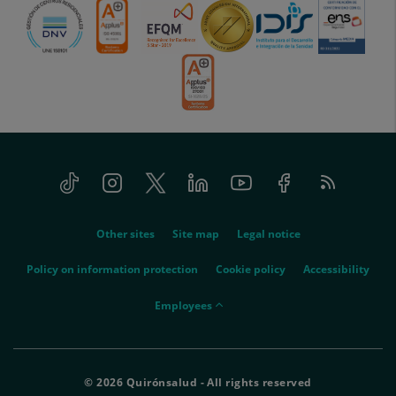
Tiktok
Instagram
Twitter
Linkedin
Youtube
Facebook
Feed
menu-
RSS
social
menu-
Other sites
Site map
Legal notice
legal
Policy on information protection
Cookie policy
Accessibility
menu-
Employees
empleados
© 2026 Quirónsalud - All rights reserved