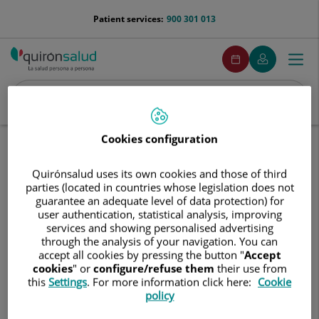
Jump to content
menu-
Patient services:
900 301 013
telefono
menuPedirCita
Make
My
Togg
Menu
an
Quirónsalud
navi
appointment
Search
Search
Cookies configuration
Home
Communication
Events calendar
Sesión de bienvenida para futuras madres
Quirónsalud uses its own cookies and those of third
parties (located in countries whose legislation does not
Sesión
Sesión de bienvenida para futuras
guarantee an adequate level of data protection) for
de
user authentication, statistical analysis, improving
madres
bienvenida
services and showing personalised advertising
para
through the analysis of your navigation. You can
futuras
accept all cookies by pressing the button "
Accept
11 de mayo de 2026
madres
cookies
" or
configure/refuse them
their use from
this
Settings
. For more information click here:
Cookie
policy