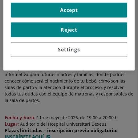
Accept
Reject
Settings
Hospital Universitari Dexeus
El
organiza una sesión
informativa para futuras madres y familias, donde podrás
conocer cómo será el nacimiento de tu bebé, cómo son las
salas de parto y la atención durante el proceso, y resolver
todas tus dudas con el equipo de matronas y responsables de
la sala de partos.
Fecha y hora:
11 de mayo de 2026, de 19:00 a 20:00 h
Lugar:
Auditorio del Hospital Universitari Dexeus
Plazas limitadas – inscripción previa obligatoria:
INSCRÍBETE AQUÍ