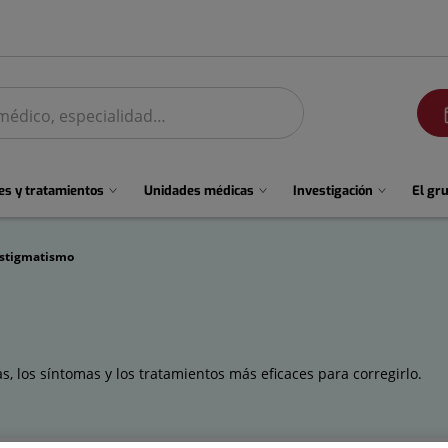
men
s y tratamientos
Unidades médicas
Investigación
El gr
stigmatismo
, los síntomas y los tratamientos más eficaces para corregirlo.