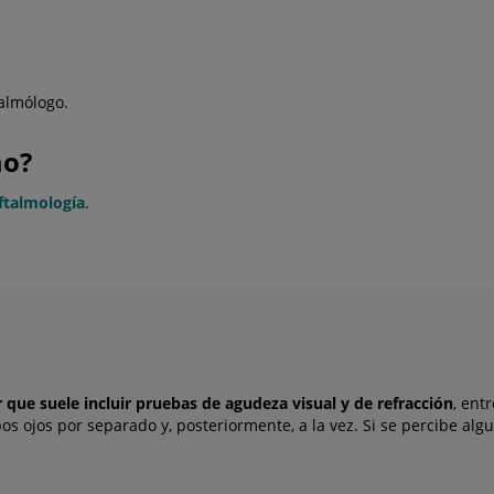
talmólogo.
mo?
ftalmología
.
que suele incluir pruebas de agudeza visual y de refracción
, ent
s ojos por separado y, posteriormente, a la vez. Si se percibe algu