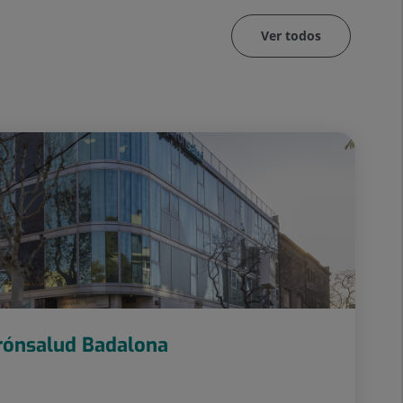
Ver todos
rónsalud Badalona