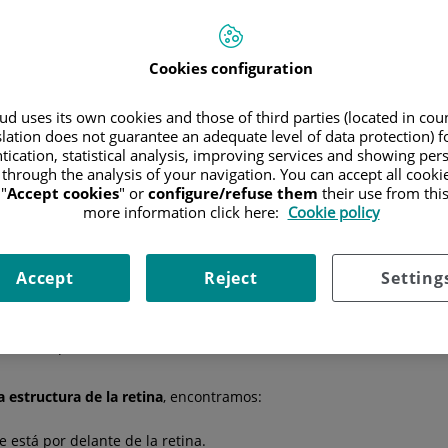
Hospitales
Cuadro médico
Cookies configuration
d uses its own cookies and those of third parties (located in co
slation does not guarantee an adequate level of data protection) f
córnea o el cristalino del ojo que produce un error de refracción p
tication, statistical analysis, improving services and showing per
oblación, pero suele ser leve y, en muchas ocasiones, no necesita ni
 through the analysis of your navigation. You can accept all cooki
de la parte del ojo que lo genera. Cuando se trata de
una alteraci
"
Accept cookies
" or
configure/refuse them
their use from thi
more information click here:
Cookie policy
ángulo de 90 grados, pero tienen un poder refractivo diferente.
diculares entre sí.
Accept
Reject
Setting
s curvatura que el horizontal.
 curvo que el vertical.
a estructura de la retina
, encontramos:
 está por delante de la retina.