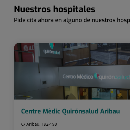
Nuestros hospitales
Pide cita ahora en alguno de nuestros hosp
Número
Diapositiva
de
1
diapositivas:
de
96
96
Centre Mèdic Quirónsalud Aribau
C/ Aribau, 192-198