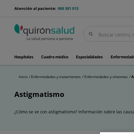
Saltar al contenido
menu-
Atención al paciente:
900 301 013
telefono
Buscar
Buscar
menuPrincipal
Hospitales
Cuadro médico
Especialidades
Enfermedade
Inicio
Enfermedades y tratamientos
Enfermedades y síntomas
A
Astigmatismo
Astigmatismo
¿Cómo se ve con astigmatismo? Información sobre las causas