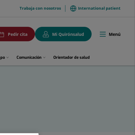
menuTop
Trabaja con nosotros
International patient
uPedirCita
Menú
Pedir cita
Mi Quirónsalud
Toggle
navigation
upo
Comunicación
Orientador de salud