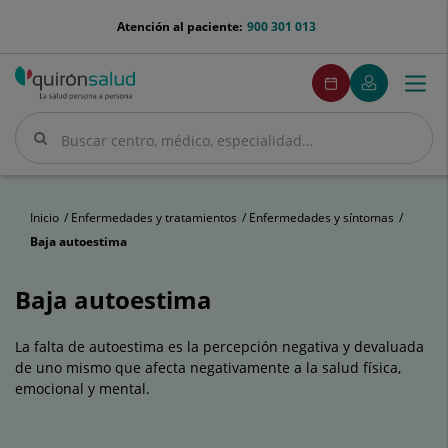
Saltar al contenido
menu-
Atención al paciente:
900 301 013
telefono
menuPedirCita
Pedir
Mi
Togg
Menú
cita
Quirónsalud
navi
Buscar
Buscar
Inicio
Enfermedades y tratamientos
Enfermedades y síntomas
Baja autoestima
Baja autoestima
La falta de autoestima es la percepción negativa y devaluada
de uno mismo que afecta negativamente a la salud física,
emocional y mental.