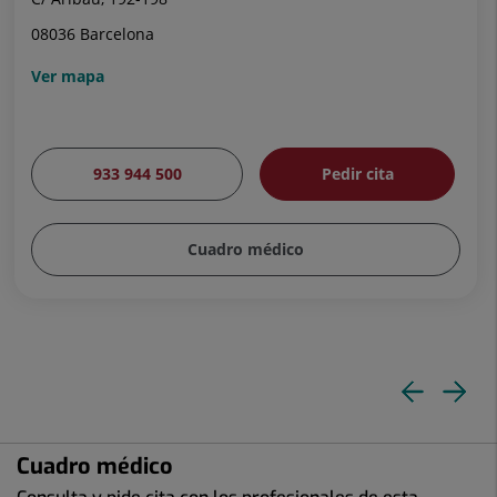
08036 Barcelona
Ver mapa
933 944 500
Pedir cita
Cuadro médico
Dia
Di
ante
si
Cuadro médico