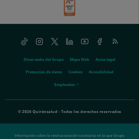
Tiktok
Instagram
Twitter
Linkedin
Youtube
Facebook
Feed
menu-
RSS
social
menu-
Otras webs del Grupo
Mapa Web
Aviso legal
legal
Protección de datos
Cookies
Accesibilidad
menu-
Empleados
empleados
© 2026 Quirónsalud - Todos los derechos reservados
Información sobre la restructuración societaria en la que Grupo