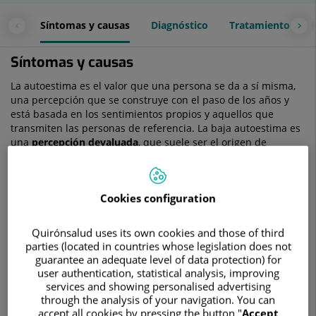
Síntomas y causas
Diagnóstico
Tratamiento
Síntomas y causas
La autoestima es el valor que una persona se da a sí misma,
una percepción que se construye con el paso de los años y
está basada en los sentimientos propios y aquellos que
transmiten las personas de referencia. La baja autoestima es
una
percepción devaluada
, que suele ser el origen de
muchos trastornos mentales.
Las personas con falta de autoestima tienen una
visión
negativa de sí mismos
, con un marcado sentimiento de
Cookies configuration
incompetencia en distintos aspectos de su vida. Como
consecuencia, suelen adquirir conductas de evitación y
Quirónsalud uses its own cookies and those of third
autosabotaje. A diferencia de los momentos de duda que
parties (located in countries whose legislation does not
cualquier persona puede tener, los pacientes con la
guarantee an adequate level of data protection) for
autoestima baja tienen esta percepción de forma constante.
user authentication, statistical analysis, improving
services and showing personalised advertising
Síntomas
through the analysis of your navigation. You can
accept all cookies by pressing the button "
Accept