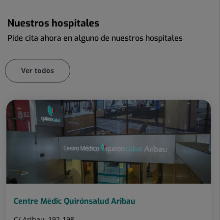
Nuestros hospitales
Pide cita ahora en alguno de nuestros hospitales
Ver todos
Número
Diapositiva
de
1
diapositivas:
de
71
71
Centre Mèdic Quirónsalud Aribau
C/ Aribau, 192-198