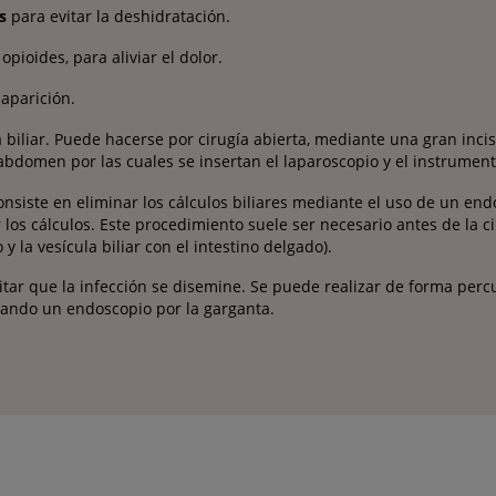
s
para evitar la deshidratación.
pioides, para aliviar el dolor.
 aparición.
la biliar. Puede hacerse por cirugía abierta, mediante una gran in
abdomen por las cuales se insertan el laparoscopio y el instrument
consiste en eliminar los cálculos biliares mediante el uso de un en
os cálculos. Este procedimiento suele ser necesario antes de la ciru
 la vesícula biliar con el intestino delgado).
evitar que la infección se disemine. Se puede realizar de forma per
asando un endoscopio por la garganta.