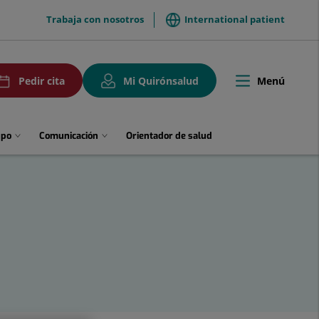
menuTop
Trabaja con nosotros
International patient
uPedirCita
Menú
Pedir cita
Mi Quirónsalud
Toggle
navigation
upo
Comunicación
Orientador de salud