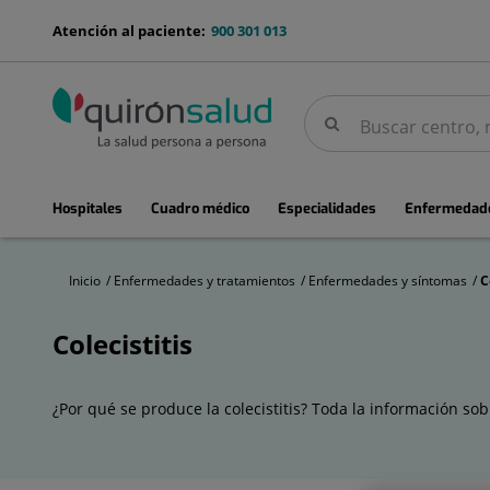
Saltar al contenido
menu-
Atención al paciente:
900 301 013
telefono
Buscar
Buscar
menuPrincipal
Hospitales
Cuadro médico
Especialidades
Enfermedade
Inicio
Enfermedades y tratamientos
Enfermedades y síntomas
C
Colecistitis
Colecistitis
¿Por qué se produce la colecistitis? Toda la información sob