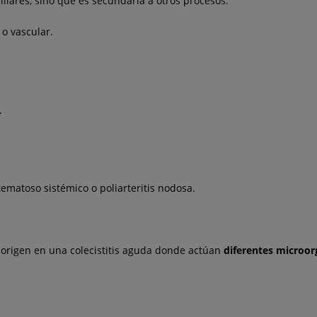
 biliares, sino que es secundaria a otros procesos:
 o vascular.
.
tematoso sistémico o poliarteritis nodosa.
u origen en una colecistitis aguda donde actúan
diferentes microor