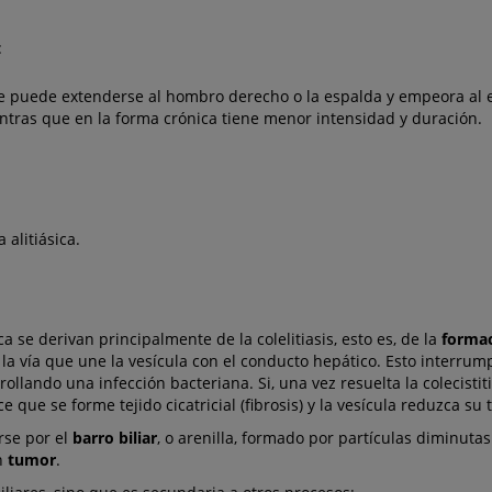
:
ue puede extenderse al hombro derecho o la espalda y empeora al 
ntras que en la forma crónica tiene menor intensidad y duración.
 alitiásica.
ica se derivan principalmente de la colelitiasis, esto es, de la
formac
, la vía que une la vesícula con el conducto hepático. Esto interrump
ollando una infección bacteriana. Si, una vez resuelta la colecistit
ace que se forme tejido cicatricial (fibrosis) y la vesícula reduzca su
rse por el
barro biliar
, o arenilla, formado por partículas diminutas
un
tumor
.