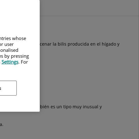
untries whose
or user
e encarga de almacenar la bilis producida en el hígado y
sonalised
es by pressing
s
Settings
. For
s
rente origen.
vesícula biliar. También es un tipo muy inusual y
a.