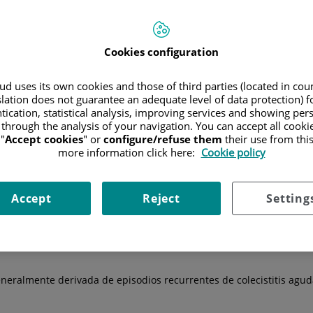
Hospitales
Cuadro médico
Cookies configuration
d uses its own cookies and those of third parties (located in co
slation does not guarantee an adequate level of data protection) f
la vesícula biliar
, un pequeño órgano ubicado bajo el hígado que s
tication, statistical analysis, improving services and showing per
vo.
 through the analysis of your navigation. You can accept all cooki
titis:
"
Accept cookies
" or
configure/refuse them
their use from thi
more information click here:
Cookie policy
asociado a la formación de cálculos o piedras biliares.
Accept
Reject
Setting
a poco frecuente pero muy grave de la enfermedad y que tiene dife
compañada de la presencia de gas en la pared o en la cavidad de la 
eneralmente derivada de episodios recurrentes de colecistitis agud