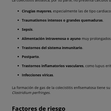
La colecistitis alitiásica, por su parte, no presenta cálculos
Cirugías mayores
, especialmente las de tipo cardiaco
Traumatismos intensos o grandes quemaduras
.
Sepsis
.
Alimentación intravenosa o ayuno
muy prolongados
Trastornos del sistema inmunitario
.
Postparto
.
Trastornos inflamatorios vasculares
, como lupus eri
Infecciones víricas
.
La formación de gas de la colecistitis enfisematosa tiene s
Clostridium perfringes
.
Factores de riesgo