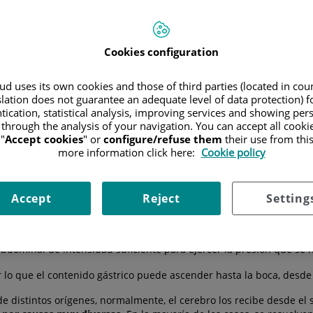
Hospitales
Cuadro médico
Cookies configuration
d uses its own cookies and those of third parties (located in co
slation does not guarantee an adequate level of data protection) f
tication, statistical analysis, improving services and showing per
untario y repentino por el que
el organismo expulsa el contenido d
 through the analysis of your navigation. You can accept all cooki
tructura que conecta el cerebro con el resto del cuerpo mediante el
"
Accept cookies
" or
configure/refuse them
their use from thi
o, la sudoración o la salivación.
more information click here:
Cookie policy
 neuronales del bulbo raquídeo que coordinan el reflejo que causa
Accept
Reject
Setting
omitar.
aérea y evitar que el contenido del estómago acceda a los pulmones.
bdominal de intensidad suficiente para ejercer la presión que se n
or lo que el contenido gástrico puede ascender hasta la boca, desde
istintos orígenes, normalmente, el cerebro los recibe desde el sis