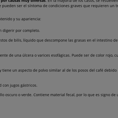
 por causas muy diversas
. En la mayoría de los casos, se resuelven
que pueden ser el síntoma de condiciones graves que requieren un t
ntenido y su apariencia:
n digerir por completo.
estos de bilis, líquido que descompone las grasas en el intestino d
e de una úlcera o varices esofágicas. Puede ser de color rojo, cu
y tiene un aspecto de polvo similar al de los posos del café debido 
con jugos gástricos.
o oscuro o verde. Contiene material fecal, por lo que es signo de 