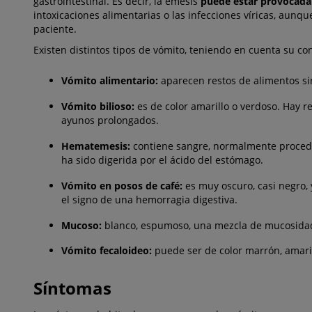
gastrointestinal. Es decir, la emesis
puede estar provocada
intoxicaciones alimentarias o las infecciones víricas, aun
paciente.
Existen distintos tipos de vómito, teniendo en cuenta su co
Vómito alimentario:
aparecen restos de alimentos si
Vómito bilioso:
es de color amarillo o verdoso. Hay r
ayunos prolongados.
Hematemesis:
contiene sangre, normalmente procedent
ha sido digerida por el ácido del estómago.
Vómito en posos de café:
es muy oscuro, casi negro, 
el signo de una hemorragia digestiva.
Mucoso:
blanco, espumoso, una mezcla de mucosidad 
Vómito fecaloideo:
puede ser de color marrón, amarill
Síntomas