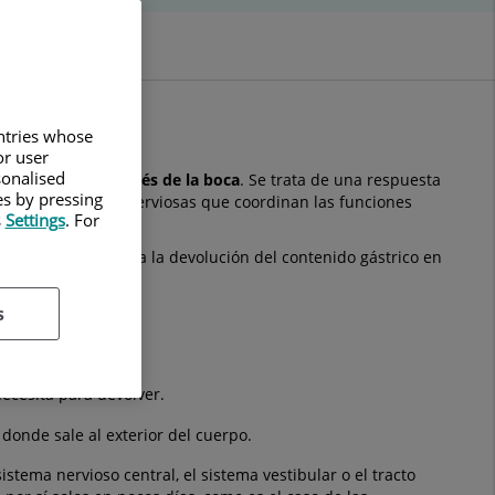
untries whose
or user
sonalised
el estómago a través de la boca
. Se trata de una respuesta
es by pressing
 envío de señales nerviosas que coordinan las funciones
s
Settings
. For
 la emesis, provoca la devolución del contenido gástrico en
s
ecesita para devolver.
 donde sale al exterior del cuerpo.
tema nervioso central, el sistema vestibular o el tracto