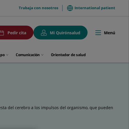
menuTop
Trabaja con nosotros
International patient
uPedirCita
Menú
Pedir cita
Mi Quirónsalud
Toggle
navigation
upo
Comunicación
Orientador de salud
uesta del cerebro a los impulsos del organismo, que pueden