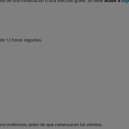
ivos de una intoxicación o una afección grave. Se debe
acudir a
urg
de 12 horas seguidas.
era inofensivo, antes de que comenzaran los vómitos.