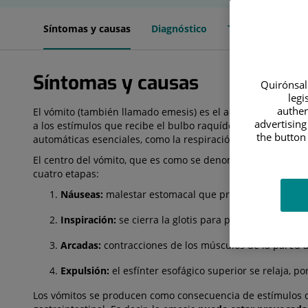
Síntomas y causas
Diagnóstico
Tratamiento
Síntomas y causas
Quirónsalu
legi
authen
El vómito (también llamado emesis) es el acto reflejo, invol
advertising
a los estímulos que recibe el bulbo raquídeo, que es la es
the button 
automáticas esenciales, como la respiración, el ritmo cardiac
El centro del vómito, que es como se denominan los núcleos
cuatro etapas:
Náuseas:
malestar estomacal que provoca ganas de v
Inspiración:
se cierra la glotis para proteger la vía 
Arcadas:
contracciones de los músculos de la pared a
Expulsión:
el esfínter esofágico superior se relaja, p
Los vómitos se producen como consecuencia de estímulos de d