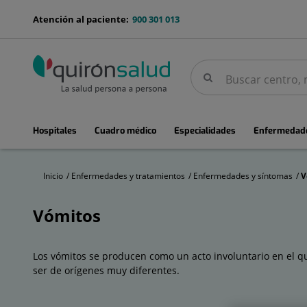
Saltar al contenido
menu-
Atención al paciente:
900 301 013
telefono
Buscar
Buscar
menuPrincipal
Hospitales
Cuadro médico
Especialidades
Enfermedade
Inicio
Enfermedades y tratamientos
Enfermedades y síntomas
V
Vómitos
Vómitos
Los vómitos se producen como un acto involuntario en el qu
ser de orígenes muy diferentes.