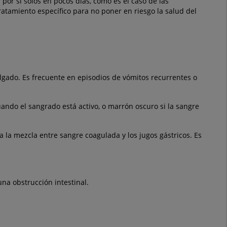
 por sí solos en pocos días, como es el caso de las
ratamiento específico para no poner en riesgo la salud del
elgado. Es frecuente en episodios de vómitos recurrentes o
ando el sangrado está activo, o marrón oscuro si la sangre
a la mezcla entre sangre coagulada y los jugos gástricos. Es
una obstrucción intestinal.