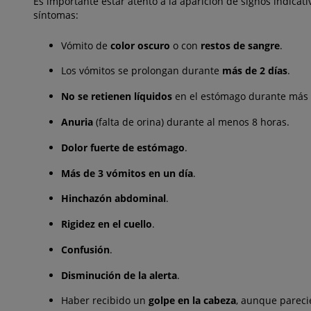
Es importante estar atento a la aparición de signos indicat
síntomas:
Vómito de
color oscuro
o con
restos de sangre
.
Los vómitos se prolongan durante
más de 2 días
.
No se retienen líquidos
en el estómago durante más 
Anuria
(falta de orina) durante al menos 8 horas.
Dolor fuerte de estómago
.
Más de 3 vómitos en un día
.
Hinchazón abdominal
.
Rigidez en el cuello
.
Confusión
.
Disminución de la alerta
.
Haber recibido un
golpe en la cabeza
, aunque pareci