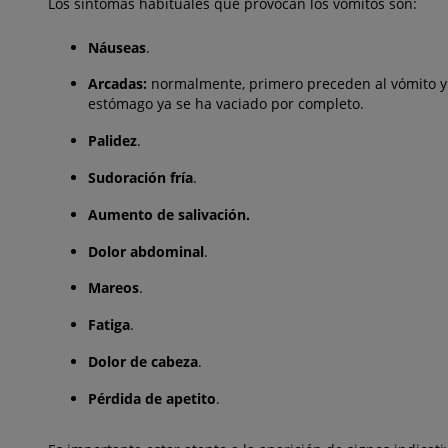
Los síntomas habituales que provocan los vómitos son:
Náuseas
.
Arcadas:
normalmente, primero preceden al vómito y s
estómago ya se ha vaciado por completo.
Palidez
.
Sudoración fría
.
Aumento de salivación.
Dolor abdominal
.
Mareos
.
Fatiga
.
Dolor de cabeza
.
Pérdida de apetito
.