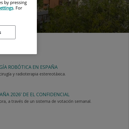
es by pressing
ettings
. For
s
UGÍA ROBÓTICA EN ESPAÑA
rugía y radioterapia estereotáxica.
AÑA 2026’ DE EL CONFIDENCIAL
dora, a través de un sistema de votación semanal.