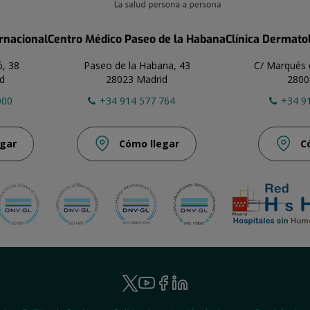
ernacional
Centro Médico Paseo de la Habana
Clínica Dermato
ó, 38
Paseo de la Habana, 43
C/ Marqués 
d
28023 Madrid
2800
000
+34 914 577 764
+34 9
gar
Cómo llegar
C
Ruber
Youtube
Facebook
Linkedin
Twitter