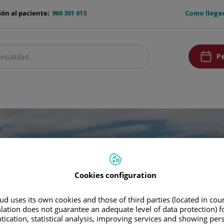
ruber-
ón al paciente:
900 301 013
Como llega
top
ruber-
Pe
pedirCita
icios destacados
Segunda opinión
Nuestros centros
Comunicación
Co
Cookies configuration
d uses its own cookies and those of third parties (located in co
slation does not guarantee an adequate level of data protection) f
tication, statistical analysis, improving services and showing per