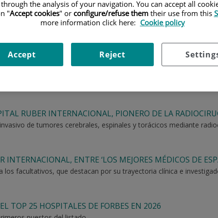
 through the analysis of your navigation. You can accept all cooki
n "
Accept cookies
" or
configure/refuse them
their use from this
S
more information click here:
Cookie policy
Accept
Reject
Setting
PITAL RUBER INTERNACIONAL, PIONERO DE LA RADIOCIR
nvasivo de tumores cerebrales, espinales y torácicos mediante radioci
R INTERNACIONAL, ENTRE ‘LOS MEJORES MÉDICOS DE ESP
os facultativos, que destacan por su trayectoria clínica e investiga
EL TOP 25 HOSPITALES DE FORBES EN 2026
primeros puestos del listado