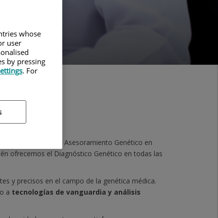
untries whose
or user
sonalised
es by pressing
ettings
. For
s
a asistencial incluye Asesoramiento Genético en
ién ofrecemos el Diagnóstico Genético en todas las
tes y precisos en el campo de la genética médica.
do a
t
ecnologías de vanguardia y análisis