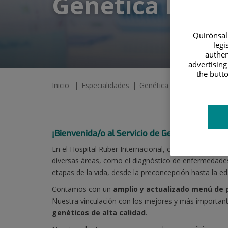
Genética Médi
Quirónsalu
legi
authen
advertising
the butto
Inicio
Especialidades
Genética Médica
¡Bienvenida/o al Servicio de Genética Médica 
En el Hospital Ruber Internacional, contamos con un 
diversas áreas, como el diagnóstico de enfermedades
etapas de la vida, desde la preconcepción hasta la ed
Contamos con un
amplio y actualizado menú de 
Nuestra vinculación con los mejores y más importante
genéticos de alta calidad
.