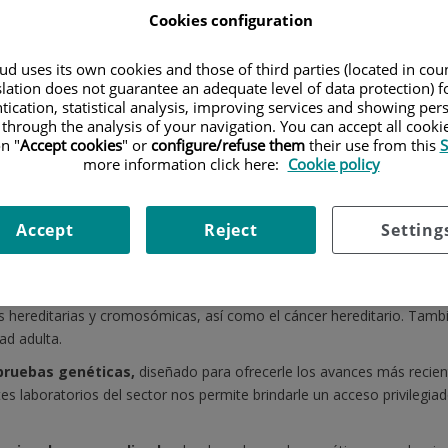
ca
Cookies configuration
d uses its own cookies and those of third parties (located in co
slation does not guarantee an adequate level of data protection) f
tication, statistical analysis, improving services and showing per
 through the analysis of your navigation. You can accept all cooki
n "
Accept cookies
" or
configure/refuse them
their use from this
S
more information click here:
Cookie policy
Accept
Reject
Setting
del Hospital Ruber Internacional!
servicio de
Genética Médica de vanguardia.
Nuestra amplia carter
 hereditarias y cromosómicas, así como el cáncer hereditario. Tamb
ad adulta.
pruebas genéticas,
diseñado para ofrecerle los avances más recien
s laboratorios del sector nos permite brindarle un acceso privilegia