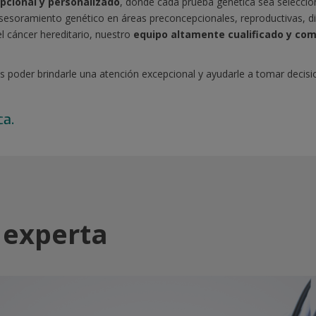
pcional y personalizado
, donde cada prueba genética sea selecci
sesoramiento genético en áreas preconcepcionales, reproductivas, d
l cáncer hereditario, nuestro
equipo altamente cualificado y co
 poder brindarle una atención excepcional y ayudarle a tomar decis
ca.
 experta