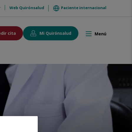
r
Web Quirónsalud
Paciente internacional
dir cita
Mi Quirónsalud
Menú
Toggle
navigation
ntacto