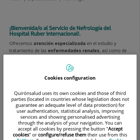
¡Bienvenida/o al Servicio de Nefrología del
Hospital Ruber Internacional!.
Ofrecemos
atención especializada
en el estudio y
tratamiento de las
enfermedades renales
, así como de
las enfermedades sistémicas que le afectan, como la
Hipertensión Arterial y la Diabetes Mellitus. Nuestro equipo
de
expertos altamente cualificados
ofrece
Cookies configuration
tratamientos de sustitución renal avanzados, incluyendo
diversas modalidades de diálisis, siempre a la
vanguardia
Quirónsalud uses its own cookies and those of third
de las últimas tecnologías y prácticas médicas
.
parties (located in countries whose legislation does not
Tanto en consultas como en ingresos hospitalarios,
guarantee an adequate level of data protection) for
user authentication, statistical analysis, improving
atendemos una
amplia variedad de condiciones
, entre
services and showing personalised advertising
ellas la Enfermedad Renal Crónica en sus diferentes etapas,
through the analysis of your navigation. You can
brindando un enfoque especializado en Nefrología
accept all cookies by pressing the button "
Accept
Geriátrica para nuestros pacientes de mayor edad.
cookies
" or
configure/refuse them
their use from this