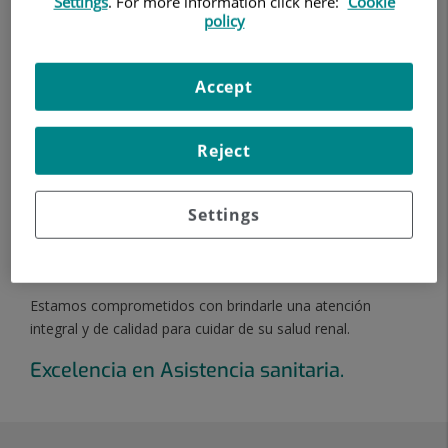
Settings
. For more information click here:
Cookie
Adicionalmente, nos destacamos en el manejo de
policy
situaciones urgentes como la Insuficiencia Renal Aguda, así
como enfermedades inflamatorias primarias del riñón
(Glomerulonefritis) y aquellas renales derivadas de
Accept
condiciones sistémicas como Lupus Eritematoso
Diseminado, Mieloma, Amiloidosis, Diabetes Mellitus, entre
otras.
Reject
Contamos con la colaboración de otros servicios del
hospital para el
manejo multidisciplinar y
Settings
personalizado
de la Hipertensión Arterial, infecciones
urinarias y enfermedades hereditarias y familiares del riñón,
como la poliquistosis renal.
Estamos comprometidos con brindarle una atención
integral y de calidad para cuidar de su salud renal.
Excelencia en Asistencia sanitaria.