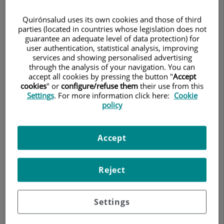
Quirónsalud uses its own cookies and those of third
parties (located in countries whose legislation does not
guarantee an adequate level of data protection) for
user authentication, statistical analysis, improving
services and showing personalised advertising
through the analysis of your navigation. You can
accept all cookies by pressing the button "
Accept
cookies
" or
configure/refuse them
their use from this
Settings
. For more information click here:
Cookie
Buscar
Limpiar
policy
Accept
Índice de equipos médicos por especialidades
Reject
A
B
C
D
E
F
G
H
I
J
K
L
M
N
Ñ
O
P
Q
R
S
T
U
V
W
X
Y
Z
Settings