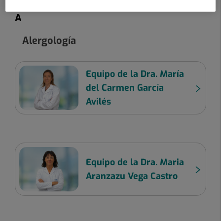
A
Alergología
Equipo de la Dra. María
del Carmen García
Avilés
Equipo de la Dra. Maria
Aranzazu Vega Castro