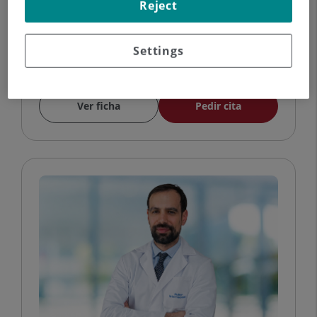
Reject
Clínica Dermatológica Internacional -
Ruber Internacional
Settings
Ver ficha
Pedir cita