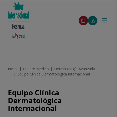
ruber-
Pedir
Mi
Toggle
Menú
pedirCita
cita
Quirónsalud
navigat
ruber-
Buscar
Buscar
Cuadro
Especialidades
Unidades
Servicios
Segunda
Nuestros
menuPrincipal
Médico
médicas
destacados
opinión
centros
Saltar al contenido
Inicio
Cuadro Médico
Dermatología Avanzada
Equipo Clínica Dermatológica Internacional
Equipo
Equipo Clínica
Clínica
Dermatológica
Dermatológica
Internacional
Internacional