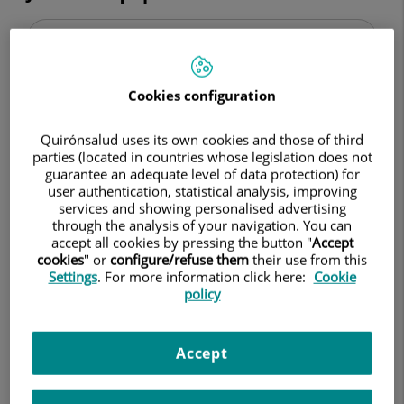
Cookies configuration
Quirónsalud uses its own cookies and those of third
parties (located in countries whose legislation does not
guarantee an adequate level of data protection) for
user authentication, statistical analysis, improving
services and showing personalised advertising
through the analysis of your navigation. You can
accept all cookies by pressing the button "
Accept
cookies
" or
configure/refuse them
their use from this
Ricardo Ruiz Rodríguez
Settings
. For more information click here:
Cookie
policy
FACULTATIVO ESPECIALISTA
DERMATOLOGÍA
Dermatología Médico-Quirúrgica y
Accept
Venereología